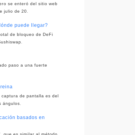
ro se enteró del sitio web
 julio de 20.
dónde puede llegar?
total de bloqueo de DeFi
Sushiswap.
ado paso a una fuerte
 reina
a captura de pantalla es del
s ángulos.
cación basados ​​en
, que es similar al método