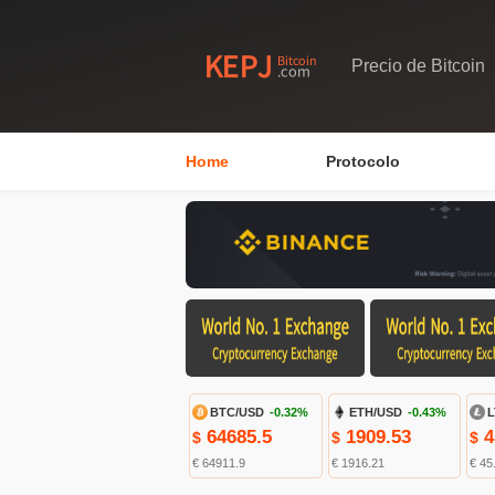
Precio de Bitcoin
Home
Protocolo
BTC/USD
-0.32%
ETH/USD
-0.43%
L
64685.5
1909.53
4
$
$
$
€ 64911.9
€ 1916.21
€ 45