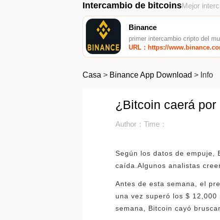
Intercambio de bitcoins
Mejor inter
Binance
primer intercambio cripto del m
URL：https://www.binance.c
Casa
>
Binance App Download
>
Info
¿Bitcoin caerá por
Author：
Time：
Según los datos de empuje, B
caída.Algunos analistas cree
Antes de esta semana, el pr
una vez superó los $ 12,000
semana, Bitcoin cayó brusca