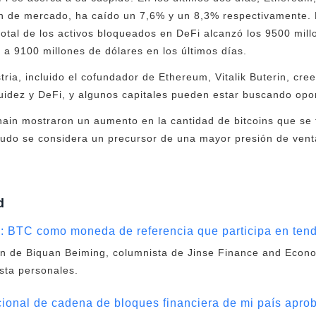
n de mercado, ha caído un 7,6% y un 8,3% respectivamente. L
total de los activos bloqueados en DeFi alcanzó los 9500 mil
 a 9100 millones de dólares en los últimos días.
tria, incluido el cofundador de Ethereum, Vitalik Buterin, cr
uidez y DeFi, y algunos capitales pueden estar buscando opo
ain mostraron un aumento en la cantidad de bitcoins que se tr
nudo se considera un precursor de una mayor presión de vent
d
1: BTC como moneda de referencia que participa en ten
ión de Biquan Beiming, columnista de Jinse Finance and Econ
sta personales.
cional de cadena de bloques financiera de mi país apro