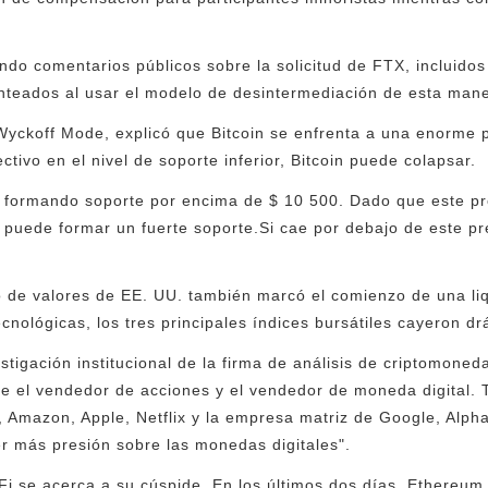
do comentarios públicos sobre la solicitud de FTX, incluidos
anteados al usar el modelo de desintermediación de esta mane
Wyckoff Mode, explicó que Bitcoin se enfrenta a una enorme pr
tivo en el nivel de soporte inferior, Bitcoin puede colapsar.
tá formando soporte por encima de $ 10 500. Dado que este pr
, puede formar un fuerte soporte.Si cae por debajo de este pr
 de valores de EE. UU. también marcó el comienzo de una liq
cnológicas, los tres principales índices bursátiles cayeron d
stigación institucional de la firma de análisis de criptomoned
e el vendedor de acciones y el vendedor de moneda digital. T
 Amazon, Apple, Netflix y la empresa matriz de Google, Alph
er más presión sobre las monedas digitales".
Fi se acerca a su cúspide. En los últimos dos días, Ethereu