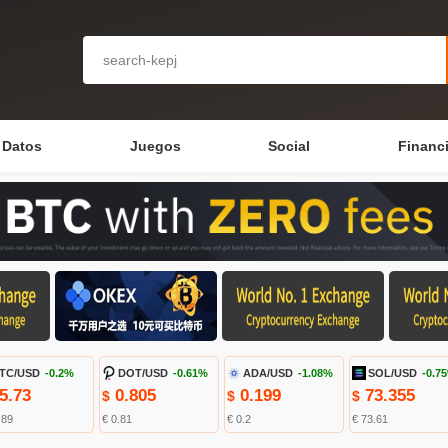
Datos
Juegos
Social
Financ
TC/USD
-0.2%
DOT/USD
-0.61%
ADA/USD
-1.08%
SOL/USD
-0.7
5.73
0.805
0.199
73.355
$
$
$
.89
€ 0.81
€ 0.2
€ 73.61