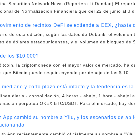
na Securities Network News (Reportero Li Dandan) El reporte
cional de Normalización Financiera que del 22 de junio al 3 de
ovimiento de recintos DeFi se extiende a CEX, ¿hasta 
erre de esta edición, según los datos de Debank, el volumen 
nes de dólares estadounidenses, y el volumen de bloqueo de 
 de los $10,000?
itcoin, la criptomoneda con el mayor valor de mercado, ha d
n que Bitcoin puede seguir cayendo por debajo de los $ 10.
 mediano y corto plazo está intacto y la tendencia es la
línea diaria - consolidación, 4 horas - abajo, 1 hora - abajoL
mbinación perpetua OKEX BTC/USDT: Para el mercado, hay do
h App cambió su nombre a Yilu, y los escenarios de apli
lucionando
th App recientemente cambió oficialmente su nombre a "Yilu"