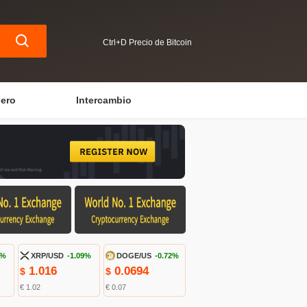
Ctrl+D Precio de Bitcoin
iero
Intercambio
5%
XRP/USD
-1.09%
DOGE/US
-0.72%
1.016
0.0694
$
$
€ 1.02
€ 0.07