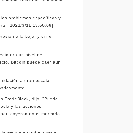
 los problemas específicos y
ra. [2022/3/11 13:50:08]
esión a la baja, y si no
ecio era un nivel de
ecio, Bitcoin puede caer aún
uidación a gran escala.
rásticamente.
as TradeBlock, dijo: "Puede
esla y las acciones
abet, cayeron en el mercado
m, la segunda criptomoneda