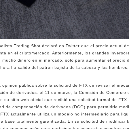
nalista Trading Shot declaró en Twitter que el precio actual de
nta en el criptomercado. Anteriormente, los grandes inversores
ron mucho dinero en el mercado, solo para aumentar el precio 
hora ha salido del patrón bajista de la cabeza y los hombros,
opinión pública sobre la solicitud de FTX de revisar el meca
ión de derivados: el 11 de marzo, la Comisión de Comercio 
 su sitio web oficial que recibió una solicitud formal de FTX
dad de compensación de derivados (DCO) para permitirle modi
 FTX actualmente utiliza un modelo no intermediario para liqu
na base totalmente garantizada. En su solicitud de modificar 
 de compensación para participantes minoristas mientras con