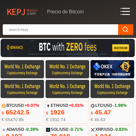
Precio de Bitcoin
BTC/USD
+0.07%
ETH/USD
+0.01%
LTC/USD
-1.98%
65242.5
1926
45.47
$
$
$
€ 65470.85
€ 1932.74
€ 45.63
ADA/USD
-0.39%
SOL/USD
-0.71%
XRP/USD
-0.83%