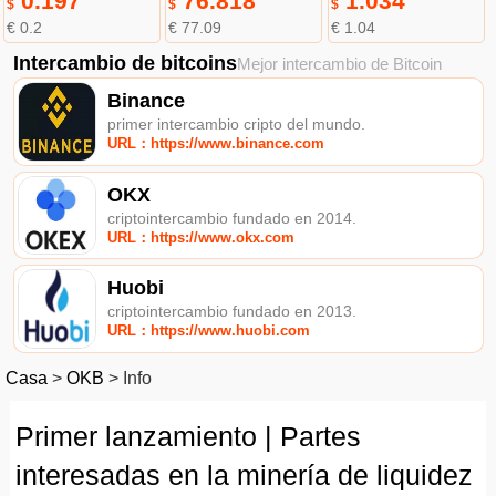
0.197
76.818
1.034
$
$
$
€ 0.2
€ 77.09
€ 1.04
Intercambio de bitcoins
Mejor intercambio de Bitcoin
Binance
primer intercambio cripto del mundo.
URL：https://www.binance.com
OKX
criptointercambio fundado en 2014.
URL：https://www.okx.com
Huobi
criptointercambio fundado en 2013.
URL：https://www.huobi.com
Casa
>
OKB
>
Info
Primer lanzamiento | Partes
interesadas en la minería de liquidez