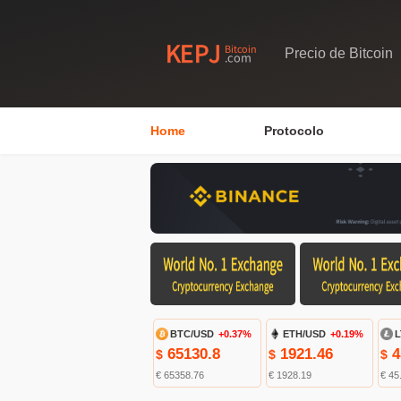
Precio de Bitcoin
Home
Protocolo
BTC/USD
+0.37%
ETH/USD
+0.19%
L
65130.8
1921.46
4
$
$
$
€ 65358.76
€ 1928.19
€ 45