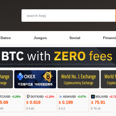
Datos
Juegos
Social
Financ
TC/USD
-0.28%
DOT/USD
+1.16%
ADA/USD
-0.67%
SOL/USD
+2.7
5.69
0.819
0.199
75.91
$
$
$
.85
€ 0.82
€ 0.2
€ 76.18