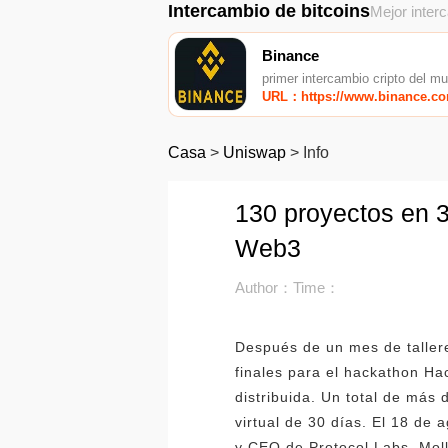
Intercambio de bitcoins
Mejor inter
Binance
primer intercambio cripto del m
URL：https://www.binance.c
Casa
>
Uniswap
>
Info
130 proyectos en 3
Web3
Author：
Time：
Después de un mes de talleres, conferencias, AMA y construcción discreta, 134 equipos presentaron sus proyectos finales para el hackathon HackFS inaugural, mostrando fantásticas herramientas y servicios que impulsan la web distribuida. Un total de más de 470 piratas informáticos de 50 países en 19 zonas horarias participaron en el evento virtual de 30 días. El 18 de agosto, diez finalistas presentaron sus proyectos frente a los jueces: Juan Benet, fundador y CEO de Protocol Labs, Molly Mackinlay, líder de proyecto de IPFS, Pooja Shah, líder de producto de Filecoin y Ken Ng de la Fundación Ethereum. Puede ver la sesión completa y leer más para obtener un resumen de las entradas de los 10 equipos finalistas. Clase de aplicación Sailplane Sailplane es un servicio de almacenamiento de archivos punto a punto en aplicaciones web que utilizan IPFS y OrbitDB, similar a Dropbox. Utiliza IPFS y almacenamiento OrbitDB personalizado para almacenar metadatos de archivos y otras funciones de administración de archivos. El front-end se basa en React.js y tiene una interfaz de usuario personalizada basada en navegador. Sailplane utiliza IPFS para almacenar, enviar y hacer referencia a datos. El almacenamiento OrbitDB personalizado toma la salida de IPFS y crea una estructura similar a un sistema de archivos mutable a partir de ella. Esta estructura almacena la ruta y el archivo CID. Cuando un usuario carga un archivo o una carpeta en un sitio web, se agrega a IPFS. La salida se alimenta a la tienda OrbitDB, que permite mutaciones en la estructura y replicación de cambios entre dispositivos. El sitio también permite descargas posteriores de la estructura, ya sea un archivo o una carpeta. Obtenga más información sobre Sailplane y vea una demostración en el blog de Filecoin. Datos: En los primeros dos días, 908 900 y 981 200 ATOM no se apostaron respectivamente, lo que continuó alcanzando un máximo de un solo día en un mes: noticias del 17 de septiembre, los datos de Cosmos Outpost mostraron que había 908 900 y 981 200 ATOM el 15 y 16 de septiembre respectivamente El número de ATOM no stake ha alcanzado un récord en un solo día durante casi un mes. [2022/9/17 7:03:04] Protocolo PAN La red de anotaciones públicas (PAN) es un servicio de anotaciones web de código abierto que permite a los usuarios anotar contenido en cualquier página web y leer las anotaciones publicadas por otros. Hay dos formas de enviar anotaciones: los usuarios pueden publicar anotaciones directamente en nuestra red o enviarlas a trav