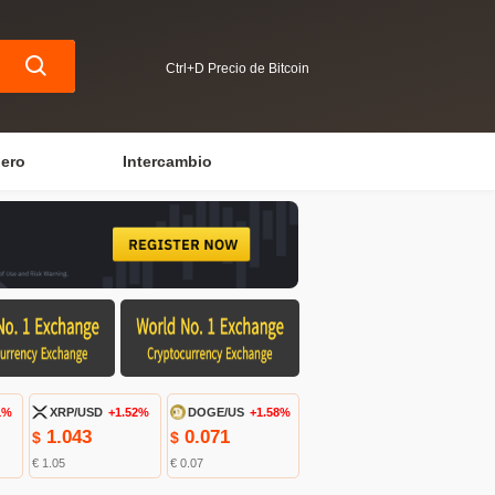
Ctrl+D Precio de Bitcoin
iero
Intercambio
1%
XRP/USD
+1.52%
DOGE/US
+1.58%
1.043
0.071
$
$
€ 1.05
€ 0.07