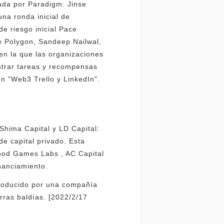
ada por Paradigm: Jinse
na ronda inicial de
de riesgo inicial Pace
de Polygon, Sandeep Nailwal,
en la que las organizaciones
strar tareas y recompensas
n "Web3 Trello y LinkedIn".
Shima Capital y LD Capital:
de capital privado. Esta
Good Games Labs , AC Capital
inanciamiento.
producido por una compañía
rras baldías. [2022/2/17