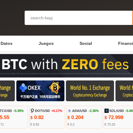
Datos
Juegos
Social
Financ
TC/USD
-0.39%
DOT/USD
+0.17%
ADA/USD
-2.36%
SOL/USD
-0.4
5.55
0.82
0.204
72.998
$
$
$
.71
€ 0.82
€ 0.2
€ 73.25