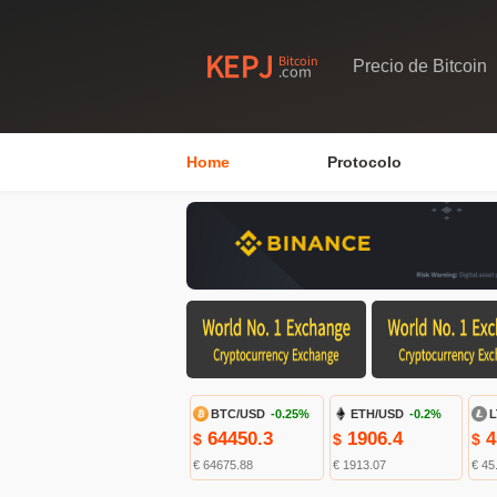
Precio de Bitcoin
Home
Protocolo
BTC/USD
-0.25%
ETH/USD
-0.2%
L
64450.3
1906.4
4
$
$
$
€ 64675.88
€ 1913.07
€ 45