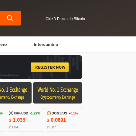
Ctrl+D Precio de Bitcoin
iero
Intercambio
6%
XRP/USD
-1.22%
DOGE/US
+0.1%
1.035
0.0691
$
$
€ 1.04
€ 0.07