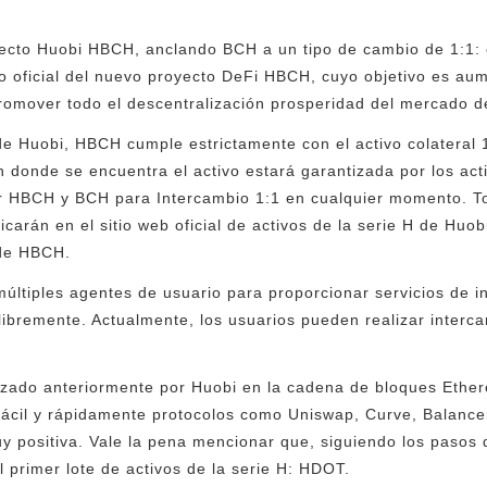
yecto Huobi HBCH, anclando BCH a un tipo de cambio de 1:1: 
o oficial del nuevo proyecto DeFi HBCH, cuyo objetivo es aume
omover todo el descentralización prosperidad del mercado de
 de Huobi, HBCH cumple estrictamente con el activo colateral 
n donde se encuentra el activo estará garantizada por los act
r HBCH y BCH para Intercambio 1:1 en cualquier momento. Tod
arán en el sitio web oficial de activos de la serie H de Huobi
 de HBCH.
múltiples agentes de usuario para proporcionar servicios de i
 libremente. Actualmente, los usuarios pueden realizar interc
anzado anteriormente por Huobi en la cadena de bloques Ethe
 fácil y rápidamente protocolos como Uniswap, Curve, Balancer
y positiva. Vale la pena mencionar que, siguiendo los pasos
 primer lote de activos de la serie H: HDOT.