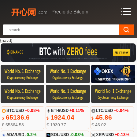
Precio de Bitcoin
{navd}
BTC/USD
+0.08%
ETH/USD
+0.11%
LTC/USD
+0.04%
65136.6
1924.04
45.86
$
$
$
€ 65364.58
€ 1930.77
€ 46.02
ADA/USD
-0.2%
SOL/USD
-0.03%
XRP/USD
+0.13%