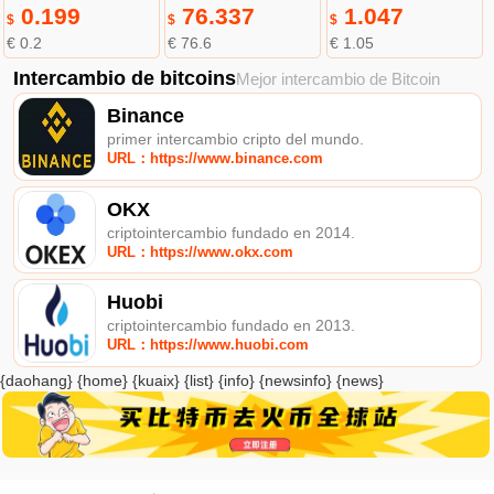
0.199
76.337
1.047
$
$
$
€ 0.2
€ 76.6
€ 1.05
Intercambio de bitcoins
Mejor intercambio de Bitcoin
Binance
primer intercambio cripto del mundo.
URL：https://www.binance.com
OKX
criptointercambio fundado en 2014.
URL：https://www.okx.com
Huobi
criptointercambio fundado en 2013.
URL：https://www.huobi.com
{daohang} {home} {kuaix} {list} {info} {newsinfo} {news}