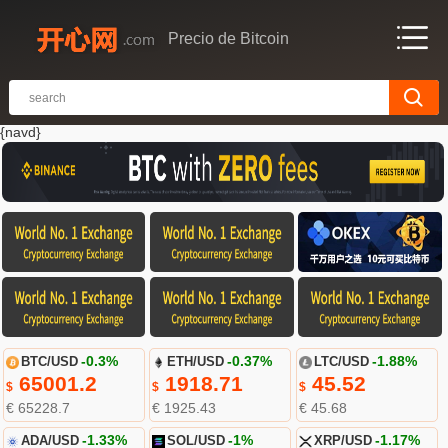
Precio de Bitcoin
{navd}
BTC/USD
-0.3%
ETH/USD
-0.37%
LTC/USD
-1.88%
65001.2
1918.71
45.52
$
$
$
€ 65228.7
€ 1925.43
€ 45.68
ADA/USD
-1.33%
SOL/USD
-1%
XRP/USD
-1.17%