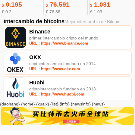
0.195
76.591
1.031
$
$
$
€ 0.2
€ 76.86
€ 1.03
Intercambio de bitcoins
Mejor intercambio de Bitcoin
Binance
primer intercambio cripto del mundo.
URL：https://www.binance.com
OKX
criptointercambio fundado en 2014.
URL：https://www.okx.com
Huobi
criptointercambio fundado en 2013.
URL：https://www.huobi.com
{daohang} {home} {kuaix} {list} {info} {newsinfo} {news}