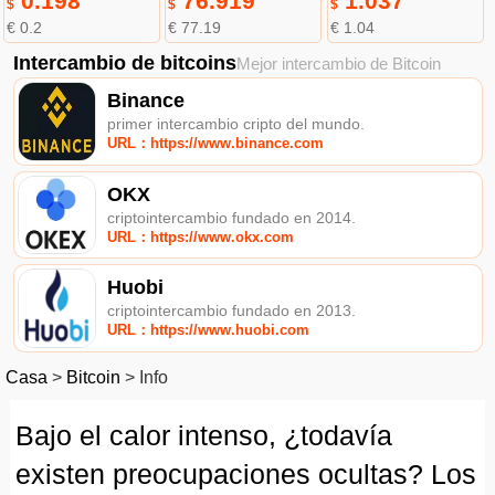
0.198
76.919
1.037
$
$
$
€ 0.2
€ 77.19
€ 1.04
Intercambio de bitcoins
Mejor intercambio de Bitcoin
Binance
primer intercambio cripto del mundo.
URL：https://www.binance.com
OKX
criptointercambio fundado en 2014.
URL：https://www.okx.com
Huobi
criptointercambio fundado en 2013.
URL：https://www.huobi.com
Casa
>
Bitcoin
>
Info
Bajo el calor intenso, ¿todavía
existen preocupaciones ocultas? Los