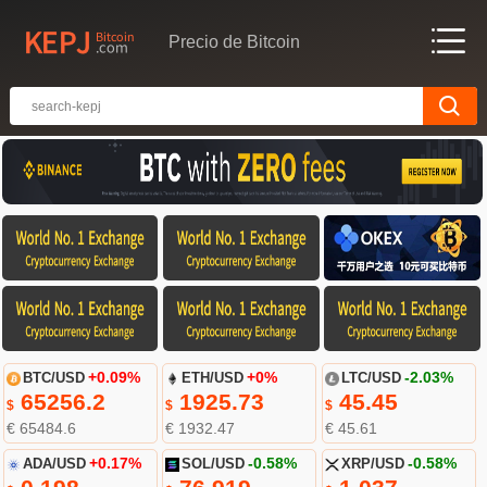
Precio de Bitcoin
BTC/USD
+0.09%
ETH/USD
+0%
LTC/USD
-2.03%
65256.2
1925.73
45.45
$
$
$
€ 65484.6
€ 1932.47
€ 45.61
ADA/USD
+0.17%
SOL/USD
-0.58%
XRP/USD
-0.58%