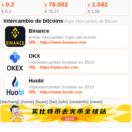
0.2
76.002
1.042
$
$
$
€ 0.2
€ 76.27
€ 1.05
Intercambio de bitcoins
Mejor intercambio de Bitcoin
Binance
primer intercambio cripto del mundo.
URL：https://www.binance.com
OKX
criptointercambio fundado en 2014.
URL：https://www.okx.com
Huobi
criptointercambio fundado en 2013.
URL：https://www.huobi.com
{daohang} {home} {kuaix} {list} {info} {newsinfo} {news}