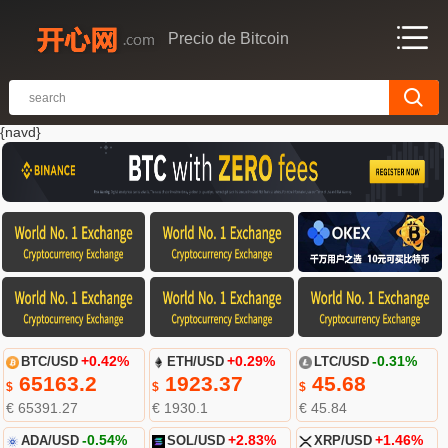
Precio de Bitcoin
{navd}
BTC/USD
+0.42%
ETH/USD
+0.29%
LTC/USD
-0.31%
65163.2
1923.37
45.68
$
$
$
€ 65391.27
€ 1930.1
€ 45.84
ADA/USD
-0.54%
SOL/USD
+2.83%
XRP/USD
+1.46%