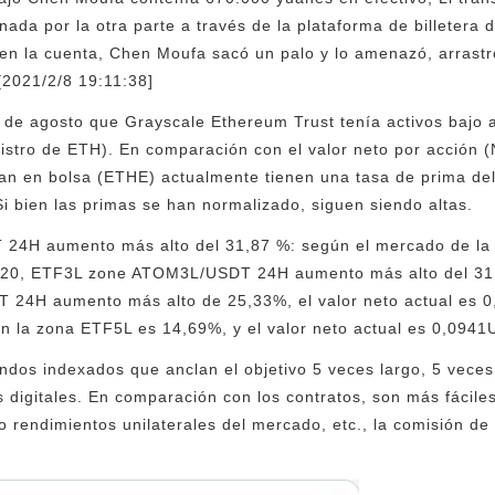
gnada por la otra parte a través de la plataforma de billetera 
 la cuenta, Chen Moufa sacó un palo y lo amenazó, arrastró 
[2021/2/8 19:11:38]
 de agosto que Grayscale Ethereum Trust tenía activos bajo 
istro de ETH). En comparación con el valor neto por acción (
izan en bolsa (ETHE) actualmente tienen una tasa de prima de
i bien las primas se han normalizado, siguen siendo altas.
24H aumento más alto del 31,87 %: según el mercado de la 
10:20, ETF3L zone ATOM3L/USDT 24H aumento más alto del 31,
 24H aumento más alto de 25,33%, el valor neto actual es
la zona ETF5L es 14,69%, y el valor neto actual es 0,0941
os indexados que anclan el objetivo 5 veces largo, 5 veces 
os digitales. En comparación con los contratos, son más fácil
o rendimientos unilaterales del mercado, etc., la comisión de