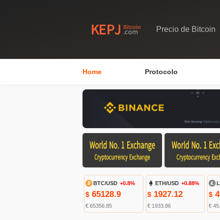
Precio de Bitcoin
Home
Protocolo
BTC/USD
+0.8%
ETH/USD
+0.88%
L
65128.9
1927.12
4
$
$
$
€ 65356.85
€ 1933.86
€ 45