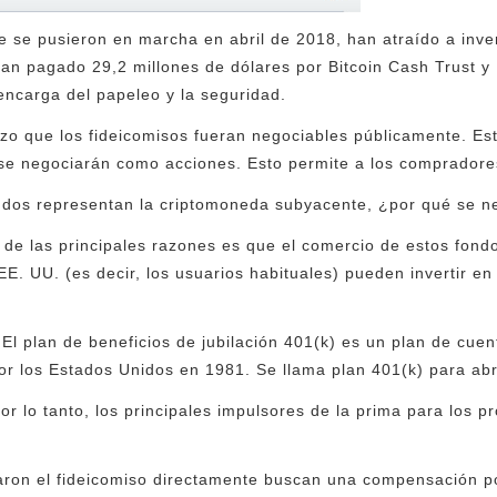
ue se pusieron en marcha en abril de 2018, han atraído a inve
an pagado 29,2 millones de dólares por Bitcoin Cash Trust y 
 encarga del papeleo y la seguridad.
zo que los fideicomisos fueran negociables públicamente. Esto
se negociarán como acciones. Esto permite a los compradores
ondos representan la criptomoneda subyacente, ¿por qué se 
e las principales razones es que el comercio de estos fondo
EE. UU. (es decir, los usuarios habituales) pueden invertir e
 El plan de beneficios de jubilación 401(k) es un plan de cuen
or los Estados Unidos en 1981. Se llama plan 401(k) para abr
r lo tanto, los principales impulsores de la prima para los p
aron el fideicomiso directamente buscan una compensación po