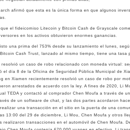
arch afirmó que esta es la única forma en que algunos inver
as.
ue el fideicomiso Litecoin y Bitcoin Cash de Grayscale come
nversores en los activos obtuvieron enormes ganancias.
visto una prima del 753% desde su lanzamiento el lunes, seg
Bitcoin Cash Trust, lanzado al mismo tiempo, tiene una tasa
, resolvió un caso de robo relacionado con moneda virtual: se
ó el día 8 de la Oficina de Seguridad Pública Municipal de Xi
ing en Xiamen recientemente resolvió un caso de robo por m
ueron arrestados de acuerdo con la ley. A fines de 2020, Li M
tual TEDA y contactó al comprador Chen Moufa a través de un
vés de un software de chat, y las dos partes acordaron hacer
ealizar una transacción en el sitio en la puerta de una comun
s 13:00 del 29 de diciembre, Li Mou, Chen Moufa y otros lle
tes realizaron transacciones en el automóvil de Chen Moufa. D
rajo Chen Moufa contenía 670.000 yuanes en efectivo, Li tra