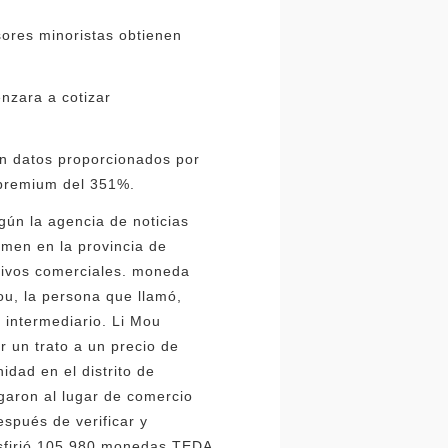
sores minoristas obtienen
nzara a cotizar
ún datos proporcionados por
 premium del 351%.
gún la agencia de noticias
amen en la provincia de
otivos comerciales. moneda
ou, la persona que llamó,
 intermediario. Li Mou
 un trato a un precio de
idad en el distrito de
garon al lugar de comercio
espués de verificar y
nsfirió 105.980 monedas TEDA