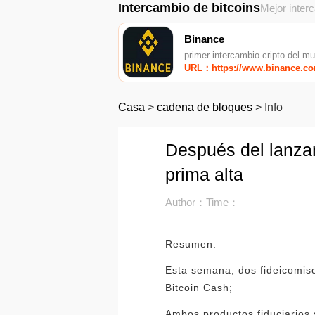
Intercambio de bitcoins
Mejor inter
Binance
primer intercambio cripto del m
URL：https://www.binance.c
Casa
>
cadena de bloques
>
Info
Después del lanzam
prima alta
Author：
Time：
Resumen:
Esta semana, dos fideicomiso
Bitcoin Cash;
Ambos productos fiduciarios 