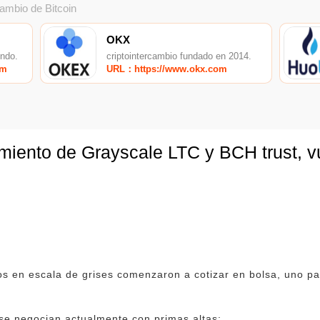
cambio de Bitcoin
OKX
undo.
criptointercambio fundado en 2014.
om
URL：https://www.okx.com
iento de Grayscale LTC y BCH trust, vu
s en escala de grises comenzaron a cotizar en bolsa, uno par
se negocian actualmente con primas altas;