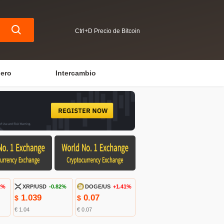
Ctrl+D Precio de Bitcoin
iero
Intercambio
2%
XRP/USD
-0.82%
DOGE/US
+1.41%
1.039
0.07
$
$
€ 1.04
€ 0.07