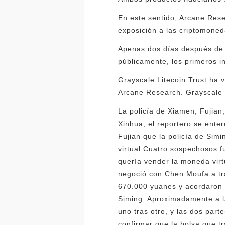
En este sentido, Arcane Rese
exposición a las criptomoned
Apenas dos días después de q
públicamente, los primeros i
Grayscale Litecoin Trust ha 
Arcane Research. Grayscale 
La policía de Xiamen, Fujian
Xinhua, el reportero se enter
Fujian que la policía de Sim
virtual Cuatro sospechosos f
quería vender la moneda vir
negoció con Chen Moufa a tra
670.000 yuanes y acordaron r
Siming. Aproximadamente a la
uno tras otro, y las dos par
confirmar que la bolsa que t