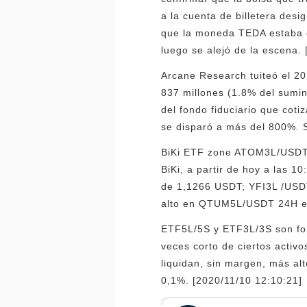
a la cuenta de billetera desi
que la moneda TEDA estaba en
luego se alejó de la escena. 
Arcane Research tuiteó el 20
837 millones (1.8% del sumin
del fondo fiduciario que cot
se disparó a más del 800%. S
BiKi ETF zone ATOM3L/USDT 
BiKi, a partir de hoy a las 
de 1,1266 USDT; YFI3L /USDT
alto en QTUM5L/USDT 24H en 
ETF5L/5S y ETF3L/3S son fond
veces corto de ciertos activ
liquidan, sin margen, más alt
0,1%. [2020/11/10 12:10:21]