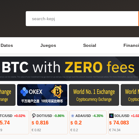
Datos
Juegos
Social
Financ
TC/USD
+0.02%
DOT/USD
-0.86%
ADA/USD
-4.35%
SOL/USD
+1.0
5.74
0.816
0.2
74.083
$
$
$
.9
€ 0.82
€ 0.2
€ 74.34