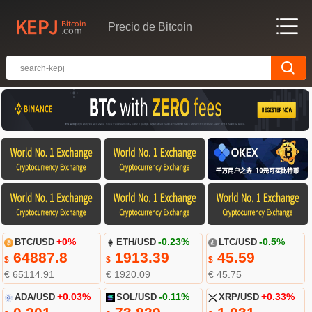
Precio de Bitcoin
BTC/USD
+0%
ETH/USD
-0.23%
LTC/USD
-0.5%
64887.8
1913.39
45.59
$
$
$
€ 65114.91
€ 1920.09
€ 45.75
ADA/USD
+0.03%
SOL/USD
-0.11%
XRP/USD
+0.33%