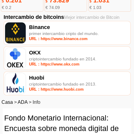
0.201
73.829
1.031
$
$
$
€ 0.2
€ 74.09
€ 1.03
Intercambio de bitcoins
Mejor intercambio de Bitcoin
Binance
primer intercambio cripto del mundo.
URL：https://www.binance.com
OKX
criptointercambio fundado en 2014.
URL：https://www.okx.com
Huobi
criptointercambio fundado en 2013.
URL：https://www.huobi.com
Casa
>
ADA
>
Info
Fondo Monetario Internacional:
Encuesta sobre moneda digital de