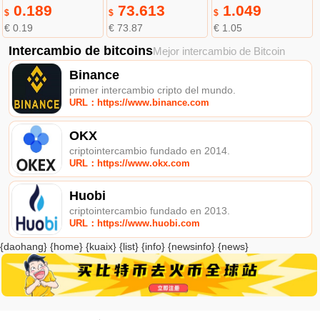
0.189
73.613
1.049
$
$
$
€ 0.19
€ 73.87
€ 1.05
Intercambio de bitcoins
Mejor intercambio de Bitcoin
Binance
primer intercambio cripto del mundo.
URL：https://www.binance.com
OKX
criptointercambio fundado en 2014.
URL：https://www.okx.com
Huobi
criptointercambio fundado en 2013.
URL：https://www.huobi.com
{daohang} {home} {kuaix} {list} {info} {newsinfo} {news}