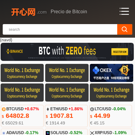
Precio de Bitcoin
{navd}
BTC/USD
+0.67%
ETH/USD
+1.86%
LTC/USD
-0.04%
64802.8
1907.81
44.99
$
$
$
€ 65029.61
€ 1914.49
€ 45.15
ADA/USD
-0.17%
SOL/USD
-0.52%
XRP/USD
-1.09%