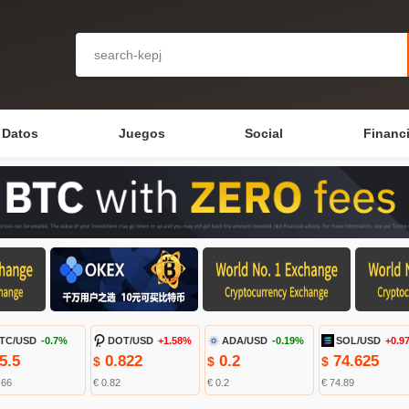
Datos
Juegos
Social
Financ
TC/USD
-0.7%
DOT/USD
+1.58%
ADA/USD
-0.19%
SOL/USD
+0.9
5.5
0.822
0.2
74.625
$
$
$
.66
€ 0.82
€ 0.2
€ 74.89