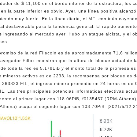
dedor de $ 11,100 en el borde inferior de la estructura, los c
n la parte inferior es obvio. Ayer, una línea positiva alcanzó
iendo muy fuerte. En la línea diaria, el MFI continúa cayendo
ñal desfavorable para la tendencia general. El rápido aumen
 ingresando al mercado ayer. Hubo un ataque alcista, y el ob
ses.
promiso de la red Filecoin es de aproximadamente 71,6 millo
avegador Filfox muestran que la altura de bloque actual de la
a de toda la red es 5.178EiB y el monto total de la promesa 
e mineros activos es de 2233, la recompensa por bloque es d
e 363823 FIL, el ingreso minero promedio en 24 horas es de 0
L. Las tres principales potencias informáticas efectivas act
ente el primer lugar con 118.06PiB, f0135467 (RRM-Athena)
thena) ocupa el segundo lugar con 103.70PiB. [2021/5/12 2