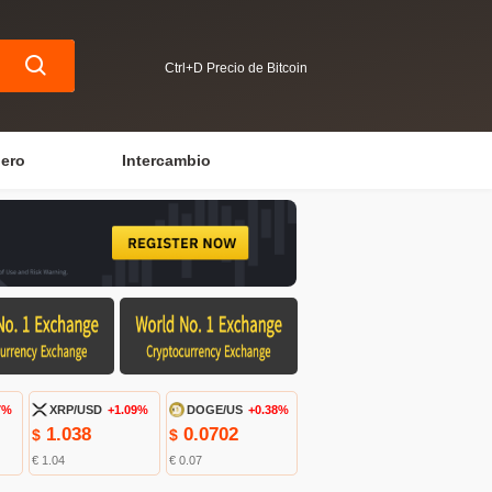
Ctrl+D Precio de Bitcoin
iero
Intercambio
7%
XRP/USD
+1.09%
DOGE/US
+0.38%
1.038
0.0702
$
$
€ 1.04
€ 0.07