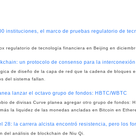
0 instituciones, el marco de pruebas regulatorio de tec
x regulatorio de tecnología financiera en Beijing en diciemb
chain: un protocolo de consenso para la interconexión
lógica de diseño de la capa de red que la cadena de bloques es
os del sistema fallan.
lanea lanzar el octavo grupo de fondos: HBTC/WBTC
mbio de divisas Curve planea agregar otro grupo de fondos:
más la liquidez de las monedas ancladas en Bitcoin en Ethe
 28: la carrera alcista encontró resistencia, pero los f
ón del análisis de blockchain de Niu Qi.