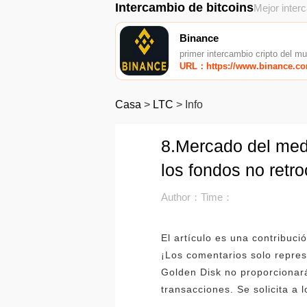
Intercambio de bitcoins
Mejor inter
Binance
primer intercambio cripto del m
URL：https://www.binance.c
Casa
>
LTC
>
Info
8.Mercado del medio
los fondos no retro
Author：
Time：
El artículo es una contribuci
¡Los comentarios solo repres
Golden Disk no proporcionará
transacciones. Se solicita a