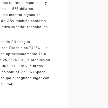
uales fueron compatibles, y
 los 11.585 dólares
, sin mostrar signos de
to de OBV también confirma
jetivo superior rondaba los
nes de FIL: según
 red Filecoin es 749861, la
es de aproximadamente 71,6
e 25,8324 FIL, la producción
,0675 FIL/TiB y la tirada
uales son: f0127595 (Space-
 ocupa el segundo lugar con
1:52:54]