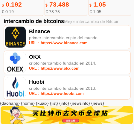
0.192
73.488
1.05
$
$
$
€ 0.19
€ 73.75
€ 1.05
Intercambio de bitcoins
Mejor intercambio de Bitcoin
Binance
primer intercambio cripto del mundo.
URL：https://www.binance.com
OKX
criptointercambio fundado en 2014.
URL：https://www.okx.com
Huobi
criptointercambio fundado en 2013.
URL：https://www.huobi.com
{daohang} {home} {kuaix} {list} {info} {newsinfo} {news}