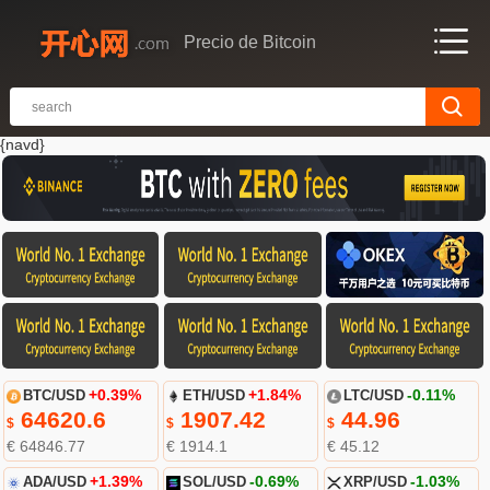
Precio de Bitcoin
{navd}
BTC/USD
+0.39%
ETH/USD
+1.84%
LTC/USD
-0.11%
64620.6
1907.42
44.96
$
$
$
€ 64846.77
€ 1914.1
€ 45.12
ADA/USD
+1.39%
SOL/USD
-0.69%
XRP/USD
-1.03%