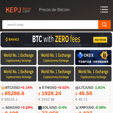
Precio de Bitcoin
BTC/USD
+0.14%
ETH/USD
+0.02%
LTC/USD
-1.81%
65286.6
1926.24
45.55
$
$
$
€ 65515.1
€ 1932.98
€ 45.71
ADA/USD
+0.29%
SOL/USD
-0.4%
XRP/USD
-0.59%