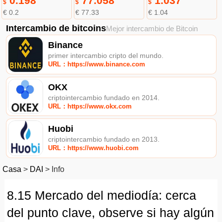
0.198
77.058
1.037
$
$
$
€ 0.2
€ 77.33
€ 1.04
Intercambio de bitcoins
Mejor intercambio de Bitcoin
Binance
primer intercambio cripto del mundo.
URL：https://www.binance.com
OKX
criptointercambio fundado en 2014.
URL：https://www.okx.com
Huobi
criptointercambio fundado en 2013.
URL：https://www.huobi.com
Casa
>
DAI
>
Info
8.15 Mercado del mediodía: cerca
del punto clave, observe si hay algún