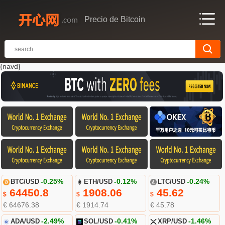
Precio de Bitcoin
{navd}
BTC/USD
-0.25%
ETH/USD
-0.12%
LTC/USD
-0.24%
64450.8
1908.06
45.62
$
$
$
€ 64676.38
€ 1914.74
€ 45.78
ADA/USD
-2.49%
SOL/USD
-0.41%
XRP/USD
-1.46%