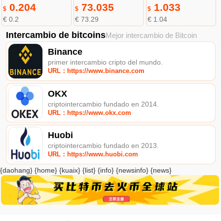
0.204
73.035
1.033
$
$
$
€ 0.2
€ 73.29
€ 1.04
Intercambio de bitcoins
Mejor intercambio de Bitcoin
Binance
primer intercambio cripto del mundo.
URL：https://www.binance.com
OKX
criptointercambio fundado en 2014.
URL：https://www.okx.com
Huobi
criptointercambio fundado en 2013.
URL：https://www.huobi.com
{daohang} {home} {kuaix} {list} {info} {newsinfo} {news}