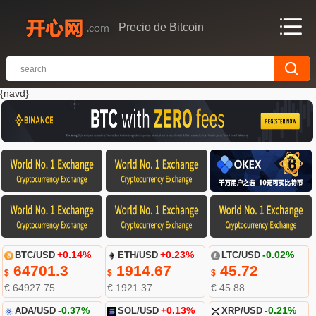
Precio de Bitcoin
{navd}
BTC/USD
+0.14%
ETH/USD
+0.23%
LTC/USD
-0.02%
64701.3
1914.67
45.72
$
$
$
€ 64927.75
€ 1921.37
€ 45.88
ADA/USD
-0.37%
SOL/USD
+0.13%
XRP/USD
-0.21%