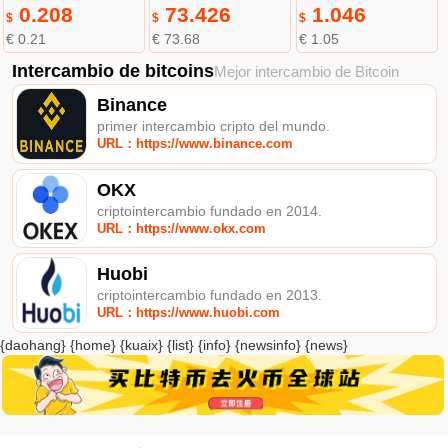
0.208
73.426
1.046
$
$
$
€ 0.21
€ 73.68
€ 1.05
Intercambio de bitcoins
Mejor intercambio de Bitcoin
Binance
primer intercambio cripto del mundo.
URL：https://www.binance.com
OKX
criptointercambio fundado en 2014.
URL：https://www.okx.com
Huobi
criptointercambio fundado en 2013.
URL：https://www.huobi.com
{daohang} {home} {kuaix} {list} {info} {newsinfo} {news}