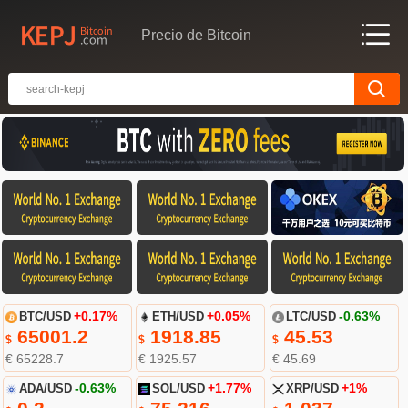
Precio de Bitcoin
BTC/USD
+0.17%
ETH/USD
+0.05%
LTC/USD
-0.63%
65001.2
1918.85
45.53
$
$
$
€ 65228.7
€ 1925.57
€ 45.69
ADA/USD
-0.63%
SOL/USD
+1.77%
XRP/USD
+1%