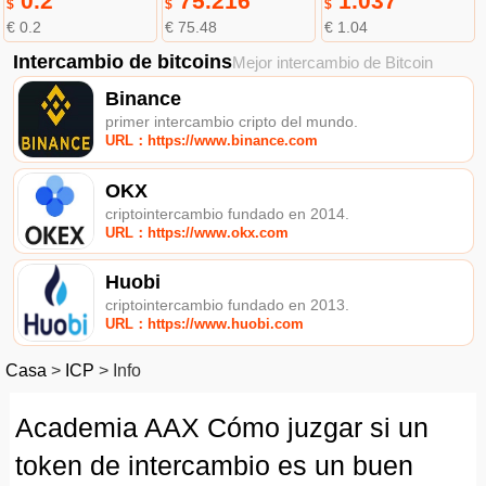
0.2
75.216
1.037
$
$
$
€ 0.2
€ 75.48
€ 1.04
Intercambio de bitcoins
Mejor intercambio de Bitcoin
Binance
primer intercambio cripto del mundo.
URL：https://www.binance.com
OKX
criptointercambio fundado en 2014.
URL：https://www.okx.com
Huobi
criptointercambio fundado en 2013.
URL：https://www.huobi.com
Casa
>
ICP
>
Info
Academia AAX Cómo juzgar si un
token de intercambio es un buen