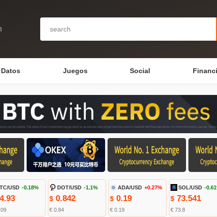
n
Datos
Juegos
Social
Financ
TC/USD
-0.18%
DOT/USD
-1.1%
ADA/USD
+0.27%
SOL/USD
-0.6
4.93
0.842
0.19
73.541
$
$
$
.09
€ 0.84
€ 0.19
€ 73.8