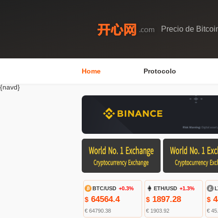
Precio de Bitcoi
Home
Protocolo
{navd}
BTC/USD
+0.3%
ETH/USD
+1.3%
L
64564.4
1897.28
4
$
$
$
€ 64790.38
€ 1903.92
€ 45