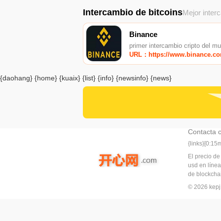
Intercambio de bitcoins
Mejor inter
Binance
primer intercambio cripto del m
URL：https://www.binance.c
{daohang} {home} {kuaix} {list} {info} {newsinfo} {news}
Contacta 
{links}[0:1
El precio de
usd en línea
de blockchai
© 2026 ke