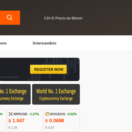
Ctrl+D Precio de Bitcoin
iero
Intercambio
1%
XRP/USD
-1.27%
DOGE/US
-0.02%
1.047
0.0698
$
$
€ 1.05
€ 0.07