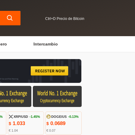
Ctrl+D Precio de Bitcoin
iero
Intercambio
4%
XRP/USD
-1.45%
DOGE/US
-0.13%
1.033
0.0689
$
$
€ 1.04
€ 0.07