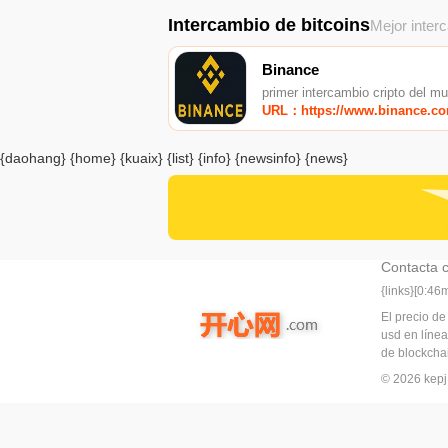
Intercambio de bitcoins
Mejor inter
Binance
primer intercambio cripto del m
URL：https://www.binance.c
{daohang} {home} {kuaix} {list} {info} {newsinfo} {news}
Contacta 
{links}[0:4
El precio de
usd en línea
de blockchai
© 2026 ke