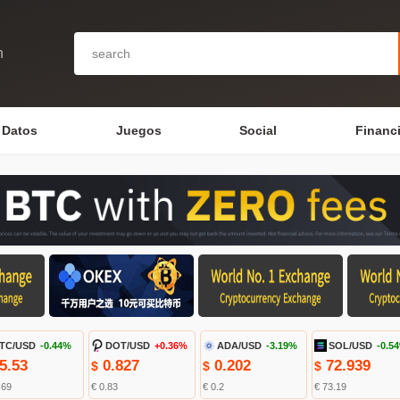
n
Datos
Juegos
Social
Financ
TC/USD
-0.44%
DOT/USD
+0.36%
ADA/USD
-3.19%
SOL/USD
-0.5
5.53
0.827
0.202
72.939
$
$
$
.69
€ 0.83
€ 0.2
€ 73.19