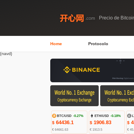
Precio de Bitcoi
Home
Protocolo
{navd}
BTC/USD
-0.27%
ETH/USD
-0.18%
L
64436.1
1906.83
4
$
$
$
€ 64661.63
€ 1913.5
€ 45