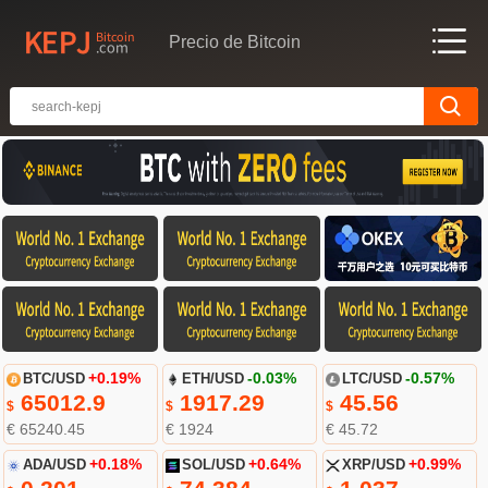
Precio de Bitcoin
BTC/USD
+0.19%
ETH/USD
-0.03%
LTC/USD
-0.57%
65012.9
1917.29
45.56
$
$
$
€ 65240.45
€ 1924
€ 45.72
ADA/USD
+0.18%
SOL/USD
+0.64%
XRP/USD
+0.99%