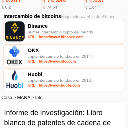
0.201
74.384
1.037
$
$
$
€ 0.2
€ 74.64
€ 1.04
Intercambio de bitcoins
Mejor intercambio de Bitcoin
Binance
primer intercambio cripto del mundo.
URL：https://www.binance.com
OKX
criptointercambio fundado en 2014.
URL：https://www.okx.com
Huobi
criptointercambio fundado en 2013.
URL：https://www.huobi.com
Casa
>
MANA
>
Info
Informe de investigación: Libro
blanco de patentes de cadena de