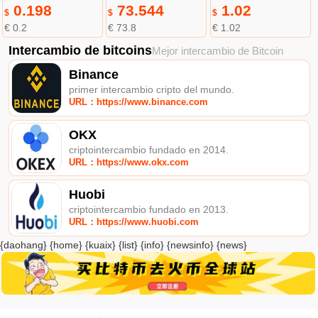
0.198
73.544
1.02
$
$
$
€ 0.2
€ 73.8
€ 1.02
Intercambio de bitcoins
Mejor intercambio de Bitcoin
Binance
primer intercambio cripto del mundo.
URL：https://www.binance.com
OKX
criptointercambio fundado en 2014.
URL：https://www.okx.com
Huobi
criptointercambio fundado en 2013.
URL：https://www.huobi.com
{daohang} {home} {kuaix} {list} {info} {newsinfo} {news}