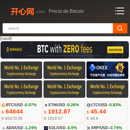
Precio de Bitcoin
{navd}
BTC/USD
-0.07%
ETH/USD
-0.26%
LTC/USD
-0.83%
64844
1912.87
45.44
$
$
$
€ 65070.95
€ 1919.57
€ 45.6
ADA/USD
-1.24%
SOL/USD
-0.5%
XRP/USD
-0.74%