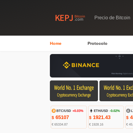
Precio de Bitcoin
Home
Protocolo
BTC/USD
+0.03%
ETH/USD
-0.02%
L
65107
1921.43
4
$
$
$
€ 65334.87
€ 1928.16
€ 45