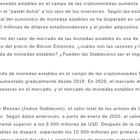
onedas estables en el campo de las criptomonedas aumenta 
 el "pastel dulce" a los ojos de los inversores. Según las est
tal del suministro de monedas estables se ha disparado en un
0 millones de dólares estadounidenses y el poder adquisitiv
nto del valor de mercado de las monedas estables es una de l
o del precio de Bitcoin Entonces, ¿cuáles son las razones y l
da de monedas estables? ¿Pueden las Stablecoins ser el imp
anda de monedas estables en el campo de las criptomonedas 
aumentado gradualmente desde 2018. En 2020, el mercado d
 severas en el mercado, y el mercado de monedas estables m
 Messari (Índice Stablecoin), el valor total de los activos d
es. Según datos anteriores, a partir de enero de 2020, el val
ente superior a los 5 000 millones de USD. Después de la ca
les se disparó, superando los 10 000 millones por primera v
imera mitad del año La capitalización de mercado aumentó ca