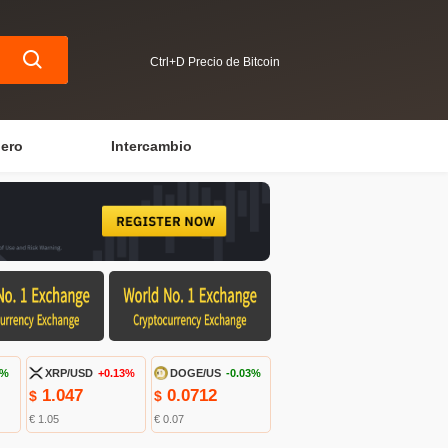
Ctrl+D Precio de Bitcoin
iero
Intercambio
4%
XRP/USD
+0.13%
DOGE/US
-0.03%
1.047
0.0712
$
$
€ 1.05
€ 0.07