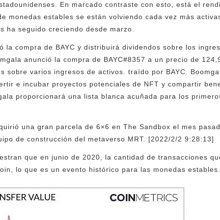
estadounidenses. En marcado contraste con esto, está el ren
 de monedas estables se están volviendo cada vez más activa
as ha seguido creciendo desde marzo.
 la compra de BAYC y distribuirá dividendos sobre los ingres
omgala anunció la compra de BAYC#8357 a un precio de 124,
os sobre varios ingresos de activos. traído por BAYC. Boomg
rtir e incubar proyectos potenciales de NFT y compartir benef
ala proporcionará una lista blanca acuñada para los primero
quirió una gran parcela de 6×6 en The Sandbox el mes pasa
quipo de construcción del metaverso MRT. [2022/2/2 9:28:13]
stran que en junio de 2020, la cantidad de transacciones qu
oin, lo que es un evento histórico para las monedas estables