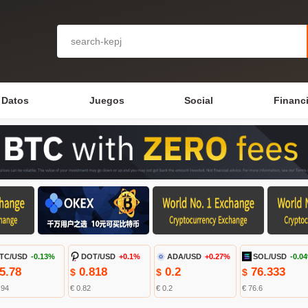
Datos
Juegos
Social
Financ
TC/USD
-0.13%
DOT/USD
+0.1%
ADA/USD
+0.27%
SOL/USD
-0.0
5.78
0.818
0.2
76.333
$
$
$
.94
€ 0.82
€ 0.2
€ 76.6