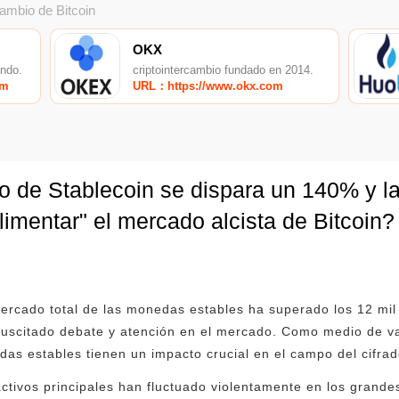
cambio de Bitcoin
OKX
undo.
criptointercambio fundado en 2014.
om
URL：https://www.okx.com
do de Stablecoin se dispara un 140% y 
limentar" el mercado alcista de Bitcoin?
ercado total de las monedas estables ha superado los 12 mil
suscitado debate y atención en el mercado. Como medio de va
das estables tienen un impacto crucial en el campo del cifrad
activos principales han fluctuado violentamente en los grand