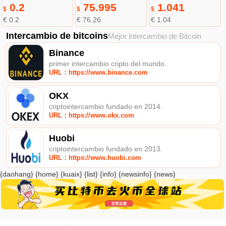
0.2
75.995
1.041
$
$
$
€ 0.2
€ 76.26
€ 1.04
Intercambio de bitcoins
Mejor intercambio de Bitcoin
Binance
primer intercambio cripto del mundo.
URL：https://www.binance.com
OKX
criptointercambio fundado en 2014.
URL：https://www.okx.com
Huobi
criptointercambio fundado en 2013.
URL：https://www.huobi.com
{daohang} {home} {kuaix} {list} {info} {newsinfo} {news}