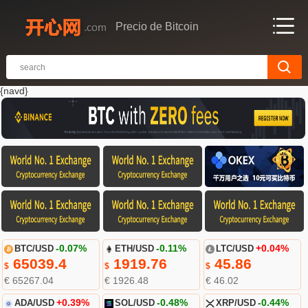
Precio de Bitcoin
{navd}
BTC/USD
-0.07%
ETH/USD
-0.11%
LTC/USD
+0.04%
65039.4
1919.76
45.86
$
$
$
€ 65267.04
€ 1926.48
€ 46.02
ADA/USD
+0.39%
SOL/USD
-0.48%
XRP/USD
-0.44%