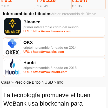
0.2
76.226
1.047
$
$
$
€ 0.2
€ 76.49
€ 1.05
Intercambio de bitcoins
Mejor intercambio de Bitcoin
Binance
primer intercambio cripto del mundo.
URL：https://www.binance.com
OKX
criptointercambio fundado en 2014.
URL：https://www.okx.com
Huobi
criptointercambio fundado en 2013.
URL：https://www.huobi.com
Casa
>
Precio de Bitcoin USD
>
Info
La tecnología promueve el buen
WeBank usa blockchain para