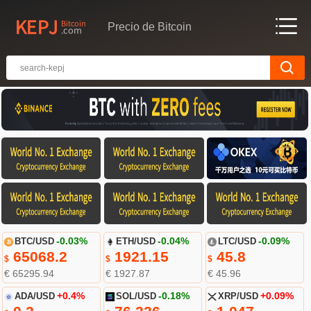
Precio de Bitcoin
BTC/USD
-0.03%
ETH/USD
-0.04%
LTC/USD
-0.09%
65068.2
1921.15
45.8
$
$
$
€ 65295.94
€ 1927.87
€ 45.96
ADA/USD
+0.4%
SOL/USD
-0.18%
XRP/USD
+0.09%