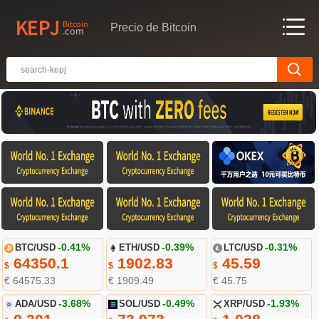
Precio de Bitcoin
BTC/USD
-0.41%
ETH/USD
-0.39%
LTC/USD
-0.31%
64350.1
1902.83
45.59
$
$
$
€ 64575.33
€ 1909.49
€ 45.75
ADA/USD
-3.68%
SOL/USD
-0.49%
XRP/USD
-1.93%