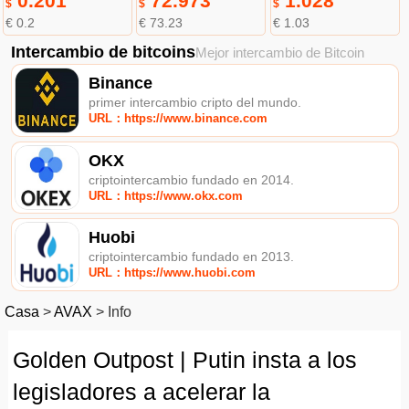
0.201
72.973
1.028
$
$
$
€ 0.2
€ 73.23
€ 1.03
Intercambio de bitcoins
Mejor intercambio de Bitcoin
Binance
primer intercambio cripto del mundo.
URL：https://www.binance.com
OKX
criptointercambio fundado en 2014.
URL：https://www.okx.com
Huobi
criptointercambio fundado en 2013.
URL：https://www.huobi.com
Casa
>
AVAX
>
Info
Golden Outpost | Putin insta a los
legisladores a acelerar la