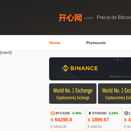
Precio de Bitcoi
Home
Protocolo
{navd}
BTC/USD
-0.49%
ETH/USD
-0.54%
L
64298.8
1899.87
4
$
$
$
€ 64523.85
€ 1906.52
€ 45