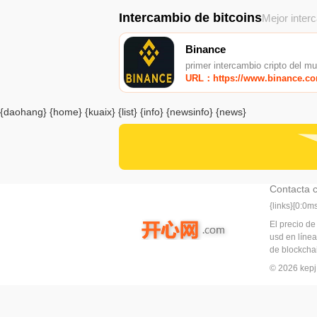
Intercambio de bitcoins
Mejor inter
Binance
primer intercambio cripto del m
URL：https://www.binance.c
{daohang} {home} {kuaix} {list} {info} {newsinfo} {news}
Contacta 
{links}[0:0
El precio de
usd en línea
de blockchai
© 2026 ke