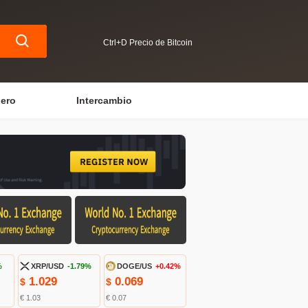
Ctrl+D Precio de Bitcoin
iero
Intercambio
%
XRP/USD
-1.79%
DOGE/US
+0.42%
1.029
0.069
$
$
€ 1.03
€ 0.07