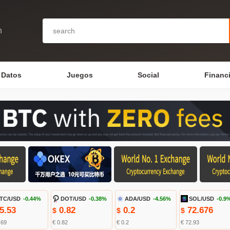
n
Datos
Juegos
Social
Financ
TC/USD
-0.44%
DOT/USD
-0.38%
ADA/USD
-4.56%
SOL/USD
-0.9
5.53
0.82
0.2
72.676
$
$
$
.69
€ 0.82
€ 0.2
€ 72.93