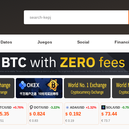
Datos
Juegos
Social
Financ
TC/USD
+0.76%
DOT/USD
-3.22%
ADA/USD
+1.32%
SOL/USD
-0.7
5.35
0.824
0.192
73.44
$
$
$
.51
€ 0.83
€ 0.19
€ 73.7