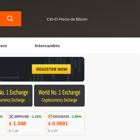
Ctrl+D Precio de Bitcoin
iero
Intercambio
5%
XRP/USD
-1.16%
DOGE/US
-1.06%
1.048
0.0691
$
$
€ 1.05
€ 0.07