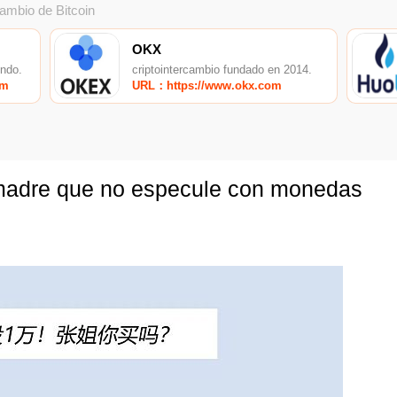
cambio de Bitcoin
OKX
undo.
criptointercambio fundado en 2014.
om
URL：https://www.okx.com
madre que no especule con monedas