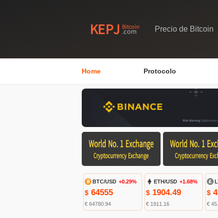
Precio de Bitcoin
Home
Protocolo
BTC/USD
+0.29%
ETH/USD
+1.68%
L
64555
1904.49
4
$
$
$
€ 64780.94
€ 1911.16
€ 45