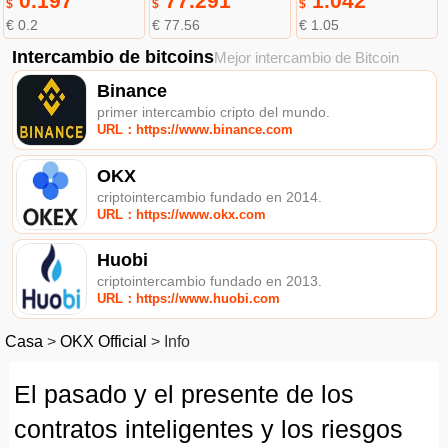
0.197
77.291
1.042
$
$
$
€ 0.2
€ 77.56
€ 1.05
Intercambio de bitcoins
Mejor intercambio de Bitcoin
Binance
primer intercambio cripto del mundo.
URL：https://www.binance.com
OKX
criptointercambio fundado en 2014.
URL：https://www.okx.com
Huobi
criptointercambio fundado en 2013.
URL：https://www.huobi.com
Casa
>
OKX Official
>
Info
El pasado y el presente de los
contratos inteligentes y los riesgos