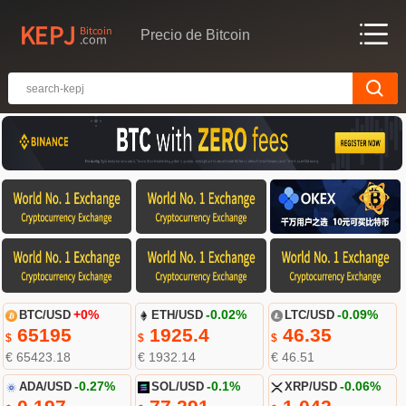
Precio de Bitcoin
BTC/USD
+0%
ETH/USD
-0.02%
LTC/USD
-0.09%
65195
1925.4
46.35
$
$
$
€ 65423.18
€ 1932.14
€ 46.51
ADA/USD
-0.27%
SOL/USD
-0.1%
XRP/USD
-0.06%