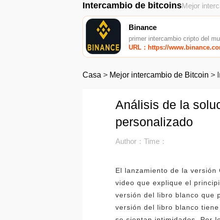
Intercambio de bitcoins
Mejor inter
Binance
primer intercambio cripto del m
URL：https://www.binance.c
Casa
>
Mejor intercambio de Bitcoin
>
Análisis de la sol
personalizado
Author：
Time：
El lanzamiento de la versió
video que explique el princip
versión del libro blanco que 
versión del libro blanco tie
se sientan intimidados. Por l