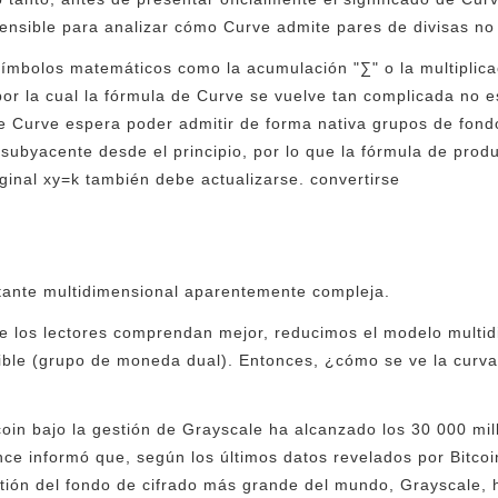
nsible para analizar cómo Curve admite pares de divisas no 
símbolos matemáticos como la acumulación "∑" o la multiplicac
por la cual la fórmula de Curve se vuelve tan complicada no e
e Curve espera poder admitir de forma nativa grupos de fond
a subyacente desde el principio, por lo que la fórmula de pro
iginal xy=k también debe actualizarse. convertirse
tante multidimensional aparentemente compleja.
que los lectores comprendan mejor, reducimos el modelo multi
ble (grupo de moneda dual). Entonces, ¿cómo se ve la curva
tcoin bajo la gestión de Grayscale ha alcanzado los 30 000 mi
ce informó que, según los últimos datos revelados por Bitcoi
estión del fondo de cifrado más grande del mundo, Grayscale,