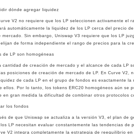
idir dónde agregar liquidez
urve V2 no requiere que los LP seleccionen activamente el 
ará automáticamente la liquidez de los LP cerca del precio de
e mercado. Sin embargo, Uniswap V3 requiere que los LP juz
elijan de forma independiente el rango de precios para la c
nes de LP son homogéneas
 cantidad de creación de mercado y el alcance de cada LP s
as posiciones de creación de mercado de LP. En Curve V2, n
liquidez de cada LP en el grupo de fondos es exactamente la m
tre ellos. Por lo tanto, los tokens ERC20 homogéneos aún se 
e en gran medida la dificultad de combinar otros protocolos 
rar los fondos
s de que Uniswap se actualiza a la versión V3, el plan de g
 los LP necesitan evaluar constantemente las tendencias de pr
ve V2 integra completamente la estrategia de reequilibrio en 