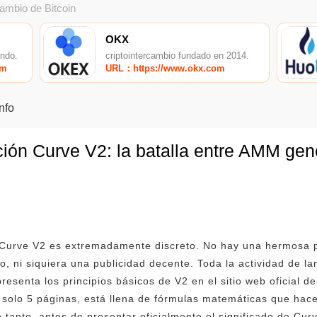
cambio de Bitcoin
OKX
undo.
criptointercambio fundado en 2014.
om
URL：https://www.okx.com
Info
ución Curve V2: la batalla entre AMM gen
n Curve V2 es extremadamente discreto. No hay una hermosa p
io, ni siquiera una publicidad decente. Toda la actividad de l
presenta los principios básicos de V2 en el sitio web oficial d
ne solo 5 páginas, está llena de fórmulas matemáticas que ha
o tanto, antes de presentar oficialmente el significado de Cur