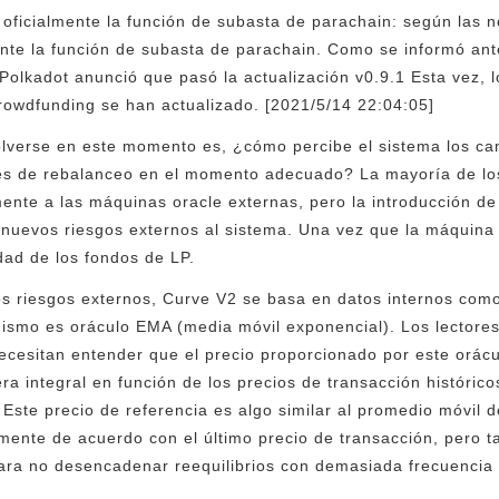
ficialmente la función de subasta de parachain: según las not
nte la función de subasta de parachain. Como se informó ant
olkadot anunció que pasó la actualización v0.9.1 Esta vez, l
crowdfunding se han actualizado. [2021/5/14 22:04:05]
lverse en este momento es, ¿cómo percibe el sistema los ca
es de rebalanceo en el momento adecuado? La mayoría de los
ente a las máquinas oracle externas, pero la introducción de
 nuevos riesgos externos al sistema. Una vez que la máquina 
idad de los fondos de LP.
os riesgos externos, Curve V2 se basa en datos internos como
nismo es oráculo EMA (media móvil exponencial). Los lectore
ecesitan entender que el precio proporcionado por este orác
a integral en función de los precios de transacción histórico
Este precio de referencia es algo similar al promedio móvil d
mente de acuerdo con el último precio de transacción, pero 
para no desencadenar reequilibrios con demasiada frecuencia 