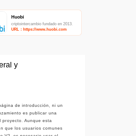
Huobi
criptointercambio fundado en 2013.
URL：https://www.huobi.com
eral y
ágina de introducción, ni un
anzamiento es publicar una
el proyecto. Aunque esta
cen que los usuarios comunes
ve V2, es necesario usar el