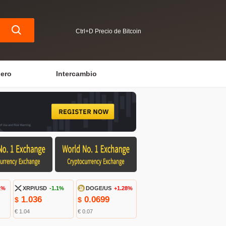
Ctrl+D Precio de Bitcoin
iero
Intercambio
1%
XRP/USD
-1.1%
DOGE/US
+1.28%
1.036
0.0699
$
$
€ 1.04
€ 0.07