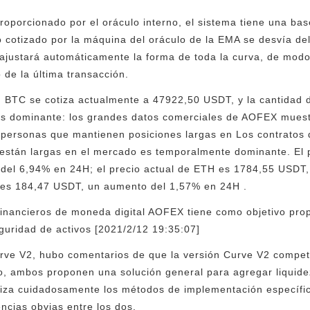
roporcionado por el oráculo interno, el sistema tiene una bas
io cotizado por la máquina del oráculo de la EMA se desvía de
o ajustará automáticamente la forma de toda la curva, de modo
 de la última transacción.
BTC se cotiza actualmente a 47922,50 USDT, y la cantidad 
es dominante: los grandes datos comerciales de AOFEX muestr
 personas que mantienen posiciones largas en Los contratos 
 están largas en el mercado es temporalmente dominante. El 
el 6,94% en 24H; el precio actual de ETH es 1784,55 USDT
C es 184,47 USDT, un aumento del 1,57% en 24H .
financieros de moneda digital AOFEX tiene como objetivo prop
eguridad de activos [2021/2/12 19:35:07]
rve V2, hubo comentarios de que la versión Curve V2 compet
, ambos proponen una solución general para agregar liquide
aliza cuidadosamente los métodos de implementación específi
ncias obvias entre los dos.