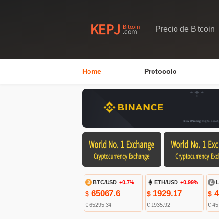
Precio de Bitcoin
Home
Protocolo
BTC/USD
+0.7%
ETH/USD
+0.99%
L
65067.6
1929.17
4
$
$
$
€ 65295.34
€ 1935.92
€ 45