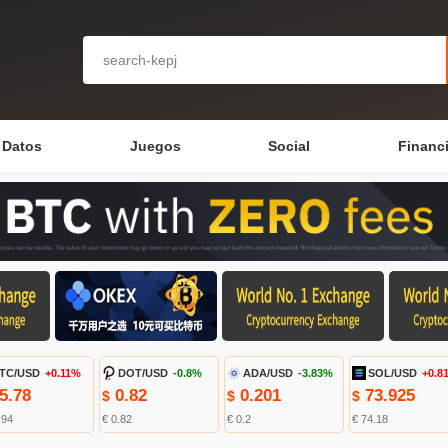
Datos
Juegos
Social
Financ
TC/USD
+0.11%
DOT/USD
-0.8%
ADA/USD
-3.83%
SOL/USD
+0.8
5.78
0.82
0.201
73.925
$
$
$
.94
€ 0.82
€ 0.2
€ 74.18