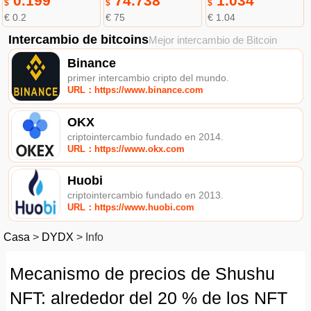
0.199
74.738
1.034
$
$
$
€ 0.2
€ 75
€ 1.04
Intercambio de bitcoins
Mejor intercambio de Bitcoin
Binance
primer intercambio cripto del mundo.
URL：https://www.binance.com
OKX
criptointercambio fundado en 2014.
URL：https://www.okx.com
Huobi
criptointercambio fundado en 2013.
URL：https://www.huobi.com
Casa
>
DYDX
>
Info
Mecanismo de precios de Shushu
NFT: alrededor del 20 % de los NFT