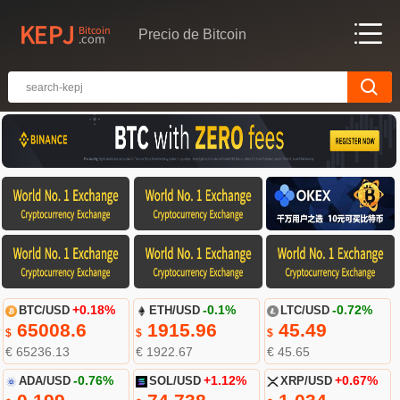
Precio de Bitcoin
BTC/USD
+0.18%
ETH/USD
-0.1%
LTC/USD
-0.72%
65008.6
1915.96
45.49
$
$
$
€ 65236.13
€ 1922.67
€ 45.65
ADA/USD
-0.76%
SOL/USD
+1.12%
XRP/USD
+0.67%