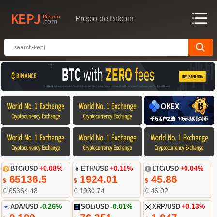
Precio de Bitcoin
BTC/USD
+0.08%
ETH/USD
+0.11%
LTC/USD
+0.04%
65136.5
1924.01
45.86
$
$
$
€ 65364.48
€ 1930.74
€ 46.02
ADA/USD
-0.26%
SOL/USD
-0.01%
XRP/USD
+0.13%