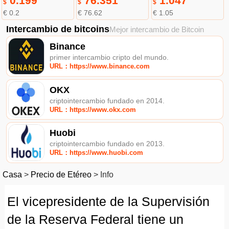
0.199
76.351
1.047
$
$
$
€ 0.2
€ 76.62
€ 1.05
Intercambio de bitcoins
Mejor intercambio de Bitcoin
Binance
primer intercambio cripto del mundo.
URL：https://www.binance.com
OKX
criptointercambio fundado en 2014.
URL：https://www.okx.com
Huobi
criptointercambio fundado en 2013.
URL：https://www.huobi.com
Casa
>
Precio de Etéreo
>
Info
El vicepresidente de la Supervisión
de la Reserva Federal tiene un