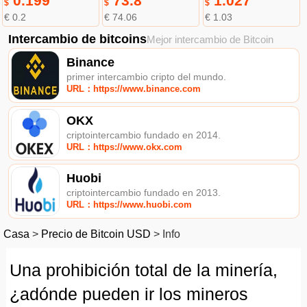
0.199
73.8
1.027
$
$
$
€ 0.2
€ 74.06
€ 1.03
Intercambio de bitcoins
Mejor intercambio de Bitcoin
Binance
primer intercambio cripto del mundo.
URL：https://www.binance.com
OKX
criptointercambio fundado en 2014.
URL：https://www.okx.com
Huobi
criptointercambio fundado en 2013.
URL：https://www.huobi.com
Casa
>
Precio de Bitcoin USD
>
Info
Una prohibición total de la minería,
¿adónde pueden ir los mineros