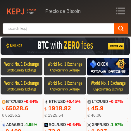
Precio de Bitcoin
BTC/USD
+0.64%
ETH/USD
+0.45%
LTC/USD
+0.37%
65028.6
1918.82
45.9
$
$
$
€ 65256.2
€ 1925.54
€ 46.06
ADA/USD
-4.95%
SOL/USD
+0.64%
XRP/USD
-1.97%