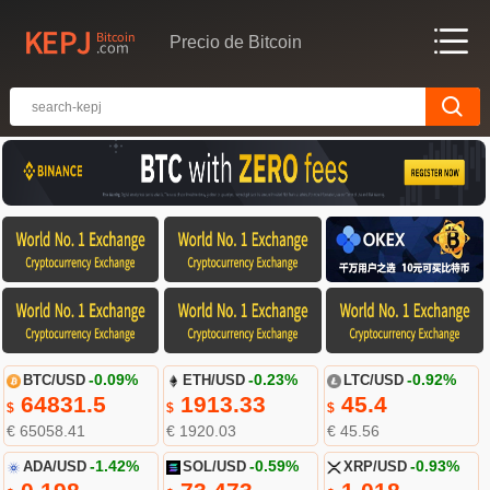
Precio de Bitcoin
BTC/USD
-0.09%
ETH/USD
-0.23%
LTC/USD
-0.92%
64831.5
1913.33
45.4
$
$
$
€ 65058.41
€ 1920.03
€ 45.56
ADA/USD
-1.42%
SOL/USD
-0.59%
XRP/USD
-0.93%