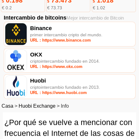
0.198
73.473
1.018
$
$
$
€ 0.2
€ 73.73
€ 1.02
Intercambio de bitcoins
Mejor intercambio de Bitcoin
Binance
primer intercambio cripto del mundo.
URL：https://www.binance.com
OKX
criptointercambio fundado en 2014.
URL：https://www.okx.com
Huobi
criptointercambio fundado en 2013.
URL：https://www.huobi.com
Casa
>
Huobi Exchange
>
Info
¿Por qué se vuelve a mencionar con
frecuencia el Internet de las cosas de