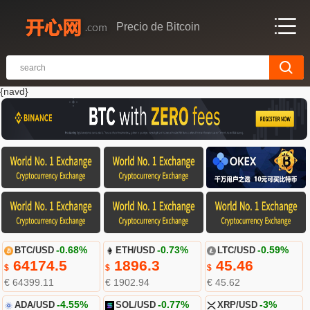
Precio de Bitcoin
{navd}
BTC/USD
-0.68%
ETH/USD
-0.73%
LTC/USD
-0.59%
64174.5
1896.3
45.46
$
$
$
€ 64399.11
€ 1902.94
€ 45.62
ADA/USD
-4.55%
SOL/USD
-0.77%
XRP/USD
-3%