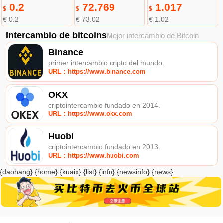
0.2
72.769
1.017
$
$
$
€ 0.2
€ 73.02
€ 1.02
Intercambio de bitcoins
Mejor intercambio de Bitcoin
Binance
primer intercambio cripto del mundo.
URL：https://www.binance.com
OKX
criptointercambio fundado en 2014.
URL：https://www.okx.com
Huobi
criptointercambio fundado en 2013.
URL：https://www.huobi.com
{daohang} {home} {kuaix} {list} {info} {newsinfo} {news}