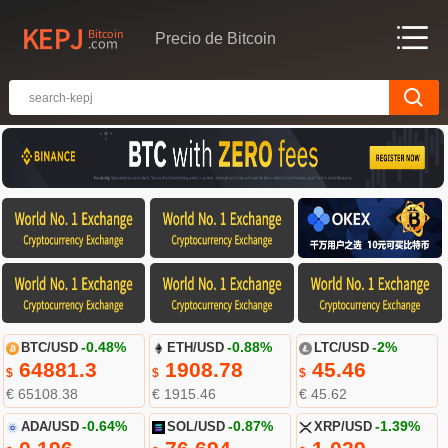
Precio de Bitcoin
BTC/USD
-0.48%
ETH/USD
-0.88%
LTC/USD
-2%
64881.3
1908.78
45.46
$
$
$
€ 65108.38
€ 1915.46
€ 45.62
ADA/USD
-0.64%
SOL/USD
-0.87%
XRP/USD
-1.39%