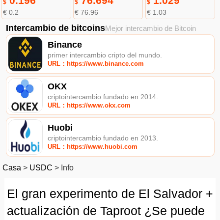
0.196
76.694
1.029
$
$
$
€ 0.2
€ 76.96
€ 1.03
Intercambio de bitcoins
Mejor intercambio de Bitcoin
Binance
primer intercambio cripto del mundo.
URL：https://www.binance.com
OKX
criptointercambio fundado en 2014.
URL：https://www.okx.com
Huobi
criptointercambio fundado en 2013.
URL：https://www.huobi.com
Casa
>
USDC
>
Info
El gran experimento de El Salvador +
actualización de Taproot ¿Se puede