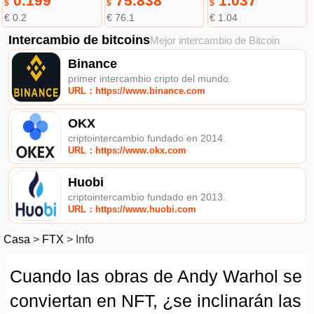
0.199
75.838
1.037
$
$
$
€ 0.2
€ 76.1
€ 1.04
Intercambio de bitcoins
Mejor intercambio de Bitcoin
Binance
primer intercambio cripto del mundo.
URL：https://www.binance.com
OKX
criptointercambio fundado en 2014.
URL：https://www.okx.com
Huobi
criptointercambio fundado en 2013.
URL：https://www.huobi.com
Casa
>
FTX
>
Info
Cuando las obras de Andy Warhol se
conviertan en NFT, ¿se inclinarán las