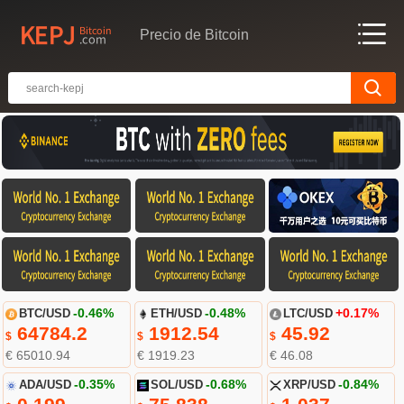
Precio de Bitcoin
BTC/USD
-0.46%
ETH/USD
-0.48%
LTC/USD
+0.17%
64784.2
1912.54
45.92
$
$
$
€ 65010.94
€ 1919.23
€ 46.08
ADA/USD
-0.35%
SOL/USD
-0.68%
XRP/USD
-0.84%