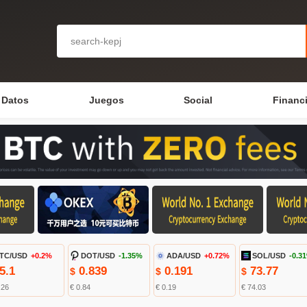
Datos
Juegos
Social
Financ
TC/USD
+0.2%
DOT/USD
-1.35%
ADA/USD
+0.72%
SOL/USD
-0.3
5.1
0.839
0.191
73.77
$
$
$
.26
€ 0.84
€ 0.19
€ 74.03