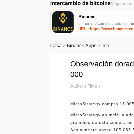
Intercambio de bitcoins
Mejor inter
Binance
primer intercambio cripto del m
URL：https://www.binance.c
Casa
>
Binance Apps
>
Info
Observación dorad
000
Author：
Time：
MicroStrategy compró 13 005
MicroStrategy anunció la ad
promedio de esta compra es 
Actualmente posee 105.085 