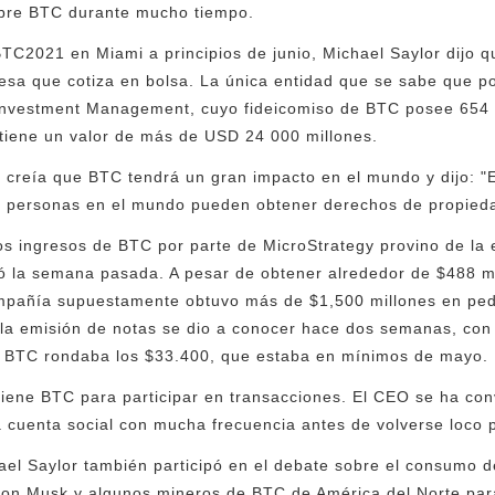
sobre BTC durante mucho tiempo.
BTC2021 en Miami a principios de junio, Michael Saylor dijo
esa que cotiza en bolsa. La única entidad que se sabe que
 Investment Management, cuyo fideicomiso de BTC posee 654
 tiene un valor de más de USD 24 000 millones.
r creía que BTC tendrá un gran impacto en el mundo y dijo: "E
 de personas en el mundo pueden obtener derechos de propied
s ingresos de BTC por parte de MicroStrategy provino de la 
ó la semana pasada. A pesar de obtener alrededor de $488 m
compañía supuestamente obtuvo más de $1,500 millones en ped
de la emisión de notas se dio a conocer hace dos semanas, con
l BTC rondaba los $33.400, que estaba en mínimos de mayo.
tiene BTC para participar en transacciones. El CEO se ha con
a cuenta social con mucha frecuencia antes de volverse loco 
el Saylor también participó en el debate sobre el consumo 
Elon Musk y algunos mineros de BTC de América del Norte par