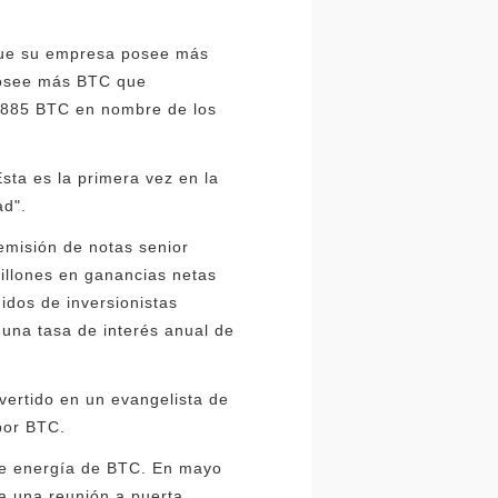
 que su empresa posee más
 posee más BTC que
 885 BTC en nombre de los
sta es la primera vez en la
ad".
emisión de notas senior
illones en ganancias netas
idos de inversionistas
 una tasa de interés anual de
vertido en un evangelista de
por BTC.
de energía de BTC. En mayo
a una reunión a puerta