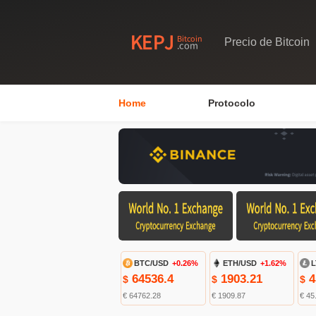
Precio de Bitcoin
Home
Protocolo
BTC/USD
+0.26%
ETH/USD
+1.62%
L
64536.4
1903.21
4
$
$
$
€ 64762.28
€ 1909.87
€ 45