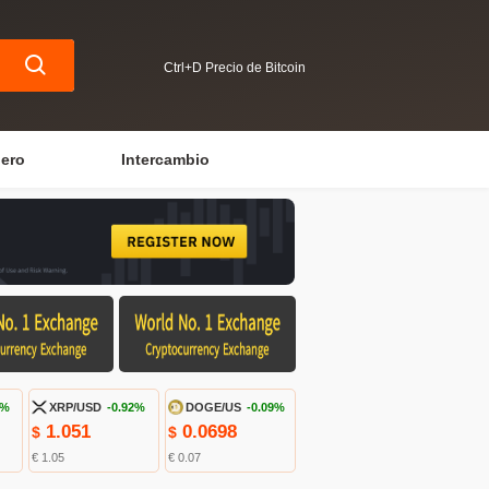
Ctrl+D Precio de Bitcoin
iero
Intercambio
1%
XRP/USD
-0.92%
DOGE/US
-0.09%
1.051
0.0698
$
$
€ 1.05
€ 0.07