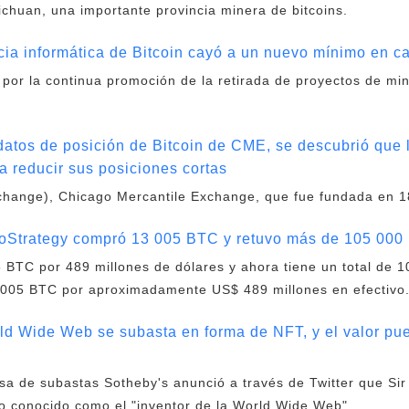
ichuan, una importante provincia minera de bitcoins.
cia informática de Bitcoin cayó a un nuevo mínimo en c
a por la continua promoción de la retirada de proyectos de mi
 datos de posición de Bitcoin de CME, se descubrió que 
a reducir sus posiciones cortas
hange), Chicago Mercantile Exchange, que fue fundada en 18
roStrategy compró 13 005 BTC y retuvo más de 105 000
 BTC por 489 millones de dólares y ahora tiene un total de 
3.005 BTC por aproximadamente US$ 489 millones en efectivo
rld Wide Web se subasta en forma de NFT, y el valor pu
a de subastas Sotheby's anunció a través de Twitter que Sir
ico conocido como el "inventor de la World Wide Web".