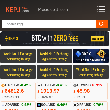
Precio de Bitcoin
BTC/USD
-0.42%
ETH/USD
-0.41%
LTC/USD
+0.31%
64812.6
1913.97
45.98
$
$
$
€ 65039.44
€ 1920.67
€ 46.14
ADA/USD
-0.58%
SOL/USD
-0.46%
XRP/USD
-0.79%