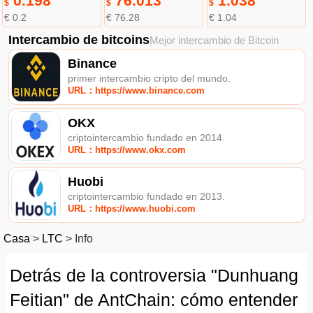
0.198
76.013
1.038
$
$
$
€ 0.2
€ 76.28
€ 1.04
Intercambio de bitcoins
Mejor intercambio de Bitcoin
Binance
primer intercambio cripto del mundo.
URL：https://www.binance.com
OKX
criptointercambio fundado en 2014.
URL：https://www.okx.com
Huobi
criptointercambio fundado en 2013.
URL：https://www.huobi.com
Casa
>
LTC
>
Info
Detrás de la controversia "Dunhuang
Feitian" de AntChain: cómo entender