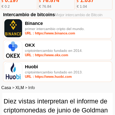
0.197
76.574
1.037
$
$
$
€ 0.2
€ 76.84
€ 1.04
Intercambio de bitcoins
Mejor intercambio de Bitcoin
Binance
primer intercambio cripto del mundo.
URL：https://www.binance.com
OKX
criptointercambio fundado en 2014.
URL：https://www.okx.com
Huobi
criptointercambio fundado en 2013.
URL：https://www.huobi.com
Casa
>
XLM
>
Info
Diez vistas interpretan el informe de
criptomonedas de junio de Goldman