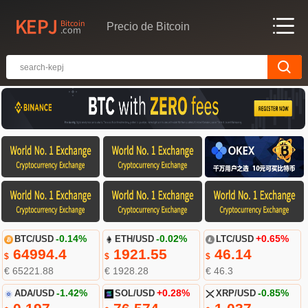
Precio de Bitcoin
BTC/USD
-0.14%
ETH/USD
-0.02%
LTC/USD
+0.65%
64994.4
1921.55
46.14
$
$
$
€ 65221.88
€ 1928.28
€ 46.3
ADA/USD
-1.42%
SOL/USD
+0.28%
XRP/USD
-0.85%