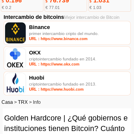
0.196
76.739
1.031
$
$
$
€ 0.2
€ 77.01
€ 1.03
Intercambio de bitcoins
Mejor intercambio de Bitcoin
Binance
primer intercambio cripto del mundo.
URL：https://www.binance.com
OKX
criptointercambio fundado en 2014.
URL：https://www.okx.com
Huobi
criptointercambio fundado en 2013.
URL：https://www.huobi.com
Casa
>
TRX
>
Info
Golden Hardcore | ¿Qué gobiernos e
instituciones tienen Bitcoin? Cuánto