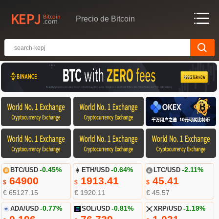
Precio de Bitcoin
BTC/USD
-0.45%
ETH/USD
-0.64%
LTC/USD
-2.11%
64900
1913.41
45.41
$
$
$
€ 65127.15
€ 1920.11
€ 45.57
ADA/USD
-0.77%
SOL/USD
-0.81%
XRP/USD
-1.19%