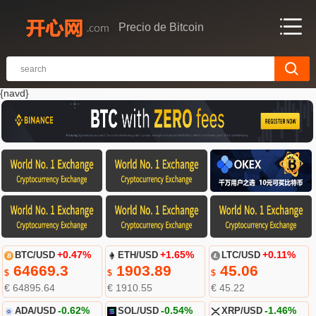
Precio de Bitcoin
{navd}
BTC/USD
+0.47%
ETH/USD
+1.65%
LTC/USD
+0.11%
64669.3
1903.89
45.06
$
$
$
€ 64895.64
€ 1910.55
€ 45.22
ADA/USD
-0.62%
SOL/USD
-0.54%
XRP/USD
-1.46%