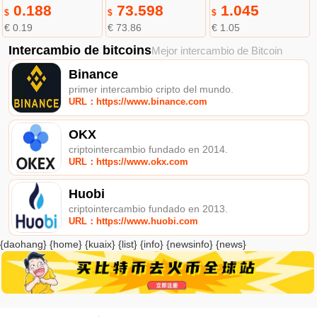
0.188
73.598
1.045
$
$
$
€ 0.19
€ 73.86
€ 1.05
Intercambio de bitcoins
Mejor intercambio de Bitcoin
Binance
primer intercambio cripto del mundo.
URL：https://www.binance.com
OKX
criptointercambio fundado en 2014.
URL：https://www.okx.com
Huobi
criptointercambio fundado en 2013.
URL：https://www.huobi.com
{daohang} {home} {kuaix} {list} {info} {newsinfo} {news}