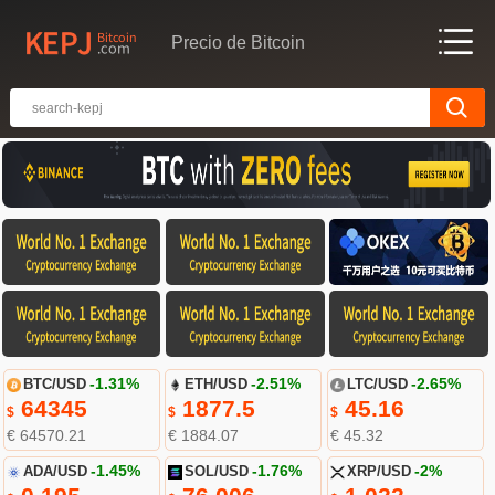
Precio de Bitcoin
BTC/USD
-1.31%
ETH/USD
-2.51%
LTC/USD
-2.65%
64345
1877.5
45.16
$
$
$
€ 64570.21
€ 1884.07
€ 45.32
ADA/USD
-1.45%
SOL/USD
-1.76%
XRP/USD
-2%