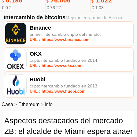
0.195
76.006
1.022
$
$
$
€ 0.2
€ 76.27
€ 1.03
Intercambio de bitcoins
Mejor intercambio de Bitcoin
Binance
primer intercambio cripto del mundo.
URL：https://www.binance.com
OKX
criptointercambio fundado en 2014.
URL：https://www.okx.com
Huobi
criptointercambio fundado en 2013.
URL：https://www.huobi.com
Casa
>
Ethereum
>
Info
Aspectos destacados del mercado
ZB: el alcalde de Miami espera atraer