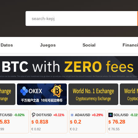
Datos
Juegos
Social
Financ
TC/USD
-0.02%
DOT/USD
+0.11%
ADA/USD
+0.29%
SOL/USD
-0.1
5.83
0.818
0.2
76.28
$
$
$
.99
€ 0.82
€ 0.2
€ 76.55