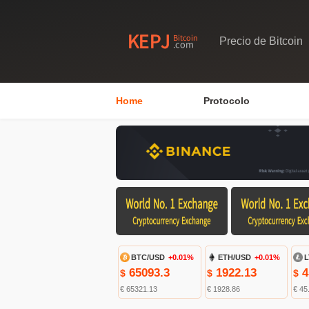
Precio de Bitcoin
Home
Protocolo
BTC/USD
+0.01%
ETH/USD
+0.01%
L
65093.3
1922.13
4
$
$
$
€ 65321.13
€ 1928.86
€ 45