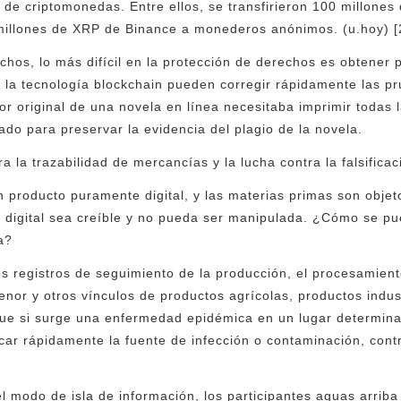
de criptomonedas. Entre ellos, se transfirieron 100 millone
illones de XRP de Binance a monederos anónimos. (u.hoy) [
echos, lo más difícil en la protección de derechos es obtener
e la tecnología blockchain pueden corregir rápidamente las pr
tor original de una novela en línea necesitaba imprimir todas
ado para preservar la evidencia del plagio de la novela.
la trazabilidad de mercancías y la lucha contra la falsificac
 producto puramente digital, y las materias primas son objet
n digital sea creíble y no pueda ser manipulada. ¿Cómo se p
a?
los registros de seguimiento de la producción, el procesamiento
menor y otros vínculos de productos agrícolas, productos indus
 que si surge una enfermedad epidémica en un lugar determin
icar rápidamente la fuente de infección o contaminación, cont
l modo de isla de información, los participantes aguas arrib