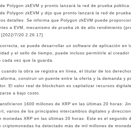
 de Polygon zkEVM y pronto lanzará la red de prueba pública
 de Polygon zkEVM y dijo que pronto lanzará la red de prueba
los detalles. Se informa que Polygon zkEVM puede proporcion
ntes a EVM, mecanismo de prueba zk de alto rendimiento (pru
 [2022/7/20 2:26:17]
correcta, se puede desarrollar un software de aplicación en 
idad y el sello de tiempo, puede incluso permitirle al creado
do cada vez que la guarda.
 cuando la obra se registra en línea, el titular de los derec
lataforma, construir un puente entre la oferta y la demanda y
or. El valor real de blockchain es capitalizar recursos digit
zarse a bajo costo.
transfirieron 1600 millones de XRP en las últimas 20 horas: J
t, varios de los principales intercambios digitales y direcci
de monedas XRP en las últimas 20 horas. Este es el segundo d
e criptomonedas ha detectado más de mil millones de moneda