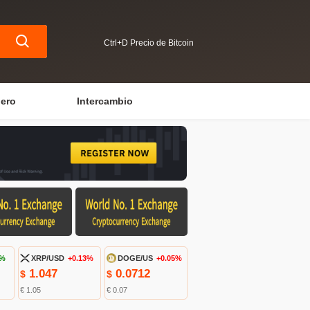
Ctrl+D Precio de Bitcoin
iero
Intercambio
1%
XRP/USD
+0.13%
DOGE/US
+0.05%
1.047
0.0712
$
$
€ 1.05
€ 0.07