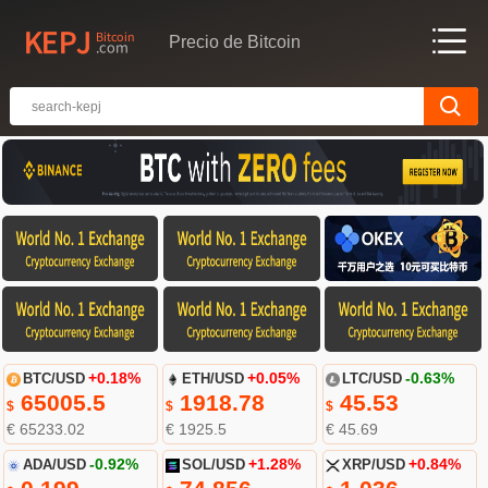
Precio de Bitcoin
BTC/USD
+0.18%
ETH/USD
+0.05%
LTC/USD
-0.63%
65005.5
1918.78
45.53
$
$
$
€ 65233.02
€ 1925.5
€ 45.69
ADA/USD
-0.92%
SOL/USD
+1.28%
XRP/USD
+0.84%