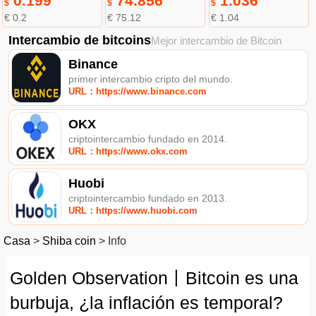
0.199
74.856
1.036
$
$
$
€ 0.2
€ 75.12
€ 1.04
Intercambio de bitcoins
Mejor intercambio de Bitcoin
Binance
primer intercambio cripto del mundo.
URL：https://www.binance.com
OKX
criptointercambio fundado en 2014.
URL：https://www.okx.com
Huobi
criptointercambio fundado en 2013.
URL：https://www.huobi.com
Casa
>
Shiba coin
>
Info
Golden Observation丨Bitcoin es una
burbuja, ¿la inflación es temporal?