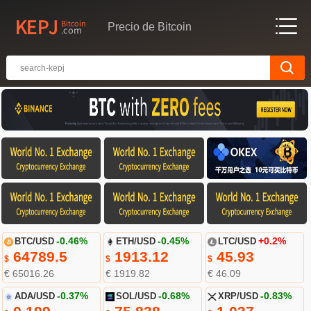
Precio de Bitcoin
BTC/USD
-0.46%
ETH/USD
-0.45%
LTC/USD
+0.2%
64789.5
1913.12
45.93
$
$
$
€ 65016.26
€ 1919.82
€ 46.09
ADA/USD
-0.37%
SOL/USD
-0.68%
XRP/USD
-0.83%