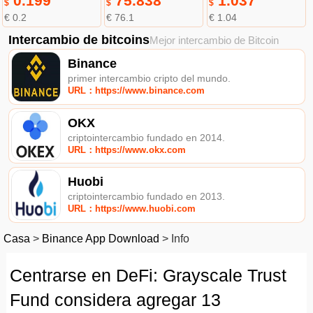
0.199
75.838
1.037
$
$
$
€ 0.2
€ 76.1
€ 1.04
Intercambio de bitcoins
Mejor intercambio de Bitcoin
Binance
primer intercambio cripto del mundo.
URL：https://www.binance.com
OKX
criptointercambio fundado en 2014.
URL：https://www.okx.com
Huobi
criptointercambio fundado en 2013.
URL：https://www.huobi.com
Casa
>
Binance App Download
>
Info
Centrarse en DeFi: Grayscale Trust
Fund considera agregar 13