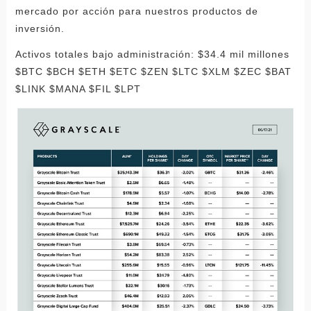
mercado por acción para nuestros productos de
inversión.
Activos totales bajo administración: $34.4 mil millones
$BTC $BCH $ETH $ETC $ZEN $LTC $XLM $ZEC $BAT
$LINK $MANA $FIL $LPT