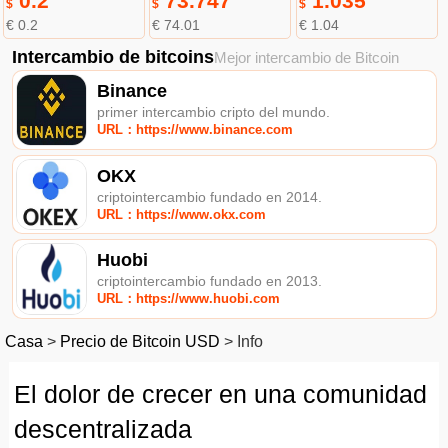
0.2
73.747
1.035
$
$
$
€ 0.2
€ 74.01
€ 1.04
Intercambio de bitcoins
Mejor intercambio de Bitcoin
Binance
primer intercambio cripto del mundo.
URL：https://www.binance.com
OKX
criptointercambio fundado en 2014.
URL：https://www.okx.com
Huobi
criptointercambio fundado en 2013.
URL：https://www.huobi.com
Casa
>
Precio de Bitcoin USD
>
Info
El dolor de crecer en una comunidad
descentralizada