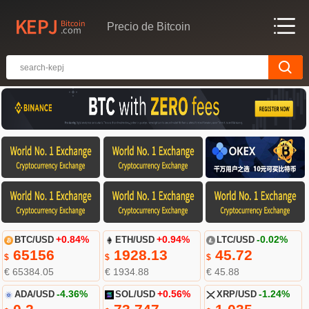
Precio de Bitcoin
BTC/USD
+0.84%
ETH/USD
+0.94%
LTC/USD
-0.02%
65156
1928.13
45.72
$
$
$
€ 65384.05
€ 1934.88
€ 45.88
ADA/USD
-4.36%
SOL/USD
+0.56%
XRP/USD
-1.24%