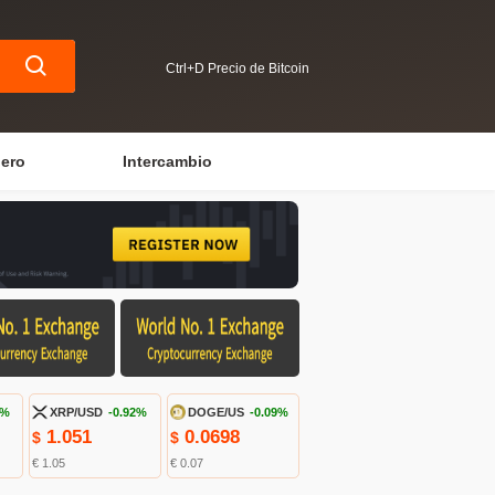
Ctrl+D Precio de Bitcoin
iero
Intercambio
1%
XRP/USD
-0.92%
DOGE/US
-0.09%
1.051
0.0698
$
$
€ 1.05
€ 0.07