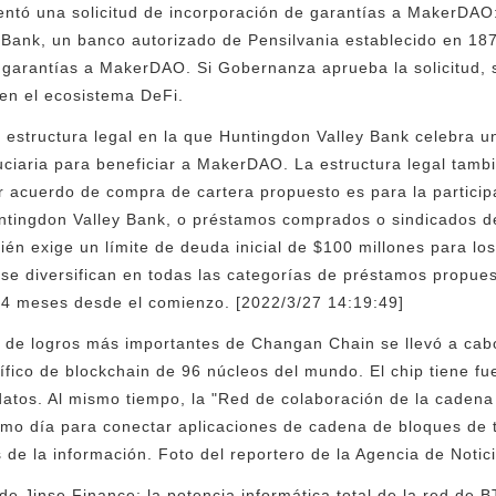
entó una solicitud de incorporación de garantías a MakerDAO
 Bank, un banco autorizado de Pensilvania establecido en 18
e garantías a MakerDAO. Si Gobernanza aprueba la solicitud, 
 en el ecosistema DeFi.
 estructura legal en la que Huntingdon Valley Bank celebra 
iaria para beneficiar a MakerDAO. La estructura legal tambi
er acuerdo de compra de cartera propuesto es para la particip
tingdon Valley Bank, o préstamos comprados o sindicados de 
bién exige un límite de deuda inicial de $100 millones para lo
se diversifican en todas las categorías de préstamos propue
24 meses desde el comienzo. [2022/3/27 14:19:49]
ia de logros más importantes de Changan Chain se llevó a cabo
ífico de blockchain de 96 núcleos del mundo. El chip tiene f
datos. Al mismo tiempo, la "Red de colaboración de la caden
ismo día para conectar aplicaciones de cadena de bloques de 
s de la información. Foto del reportero de la Agencia de Noti
de Jinse Finance: la potencia informática total de la red de