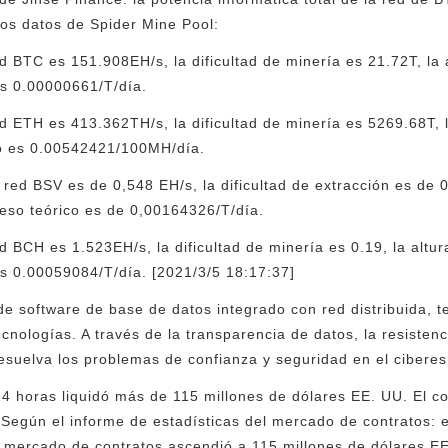
os datos de Spider Mine Pool:
d BTC es 151.908EH/s, la dificultad de minería es 21.72T, la 
es 0.00000661/T/día.
d ETH es 413.362TH/s, la dificultad de minería es 5269.68T, l
co es 0.00542421/100MH/día.
 red BSV es de 0,548 EH/s, la dificultad de extracción es de 0
reso teórico es de 0,00164326/T/día.
 BCH es 1.523EH/s, la dificultad de minería es 0.19, la altur
es 0.00059084/T/día. [2021/3/5 18:17:37]
de software de base de datos integrado con red distribuida, t
tecnologías. A través de la transparencia de datos, la resistenc
resuelva los problemas de confianza y seguridad en el ciberes
4 horas liquidó más de 115 millones de dólares EE. UU. El co
 Según el informe de estadísticas del mercado de contratos: e
del mercado de contratos ascendió a 115 millones de dólares E