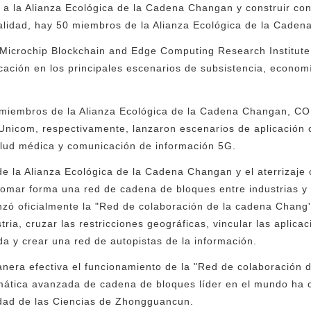
e a la Alianza Ecológica de la Cadena Changan y construir co
lidad, hay 50 miembros de la Alianza Ecológica de la Caden
g Microchip Blockchain and Edge Computing Research Institut
cación en los principales escenarios de subsistencia, econom
 miembros de la Alianza Ecológica de la Cadena Changan, C
Unicom, respectivamente, lanzaron escenarios de aplicación 
alud médica y comunicación de información 5G.
de la Alianza Ecológica de la Cadena Changan y el aterrizaje
omar forma una red de cadena de bloques entre industrias y 
anzó oficialmente la "Red de colaboración de la cadena Chan
stria, cruzar las restricciones geográficas, vincular las apli
da y crear una red de autopistas de la información.
anera efectiva el funcionamiento de la "Red de colaboración 
rmática avanzada de cadena de bloques líder en el mundo ha
iudad de las Ciencias de Zhongguancun.