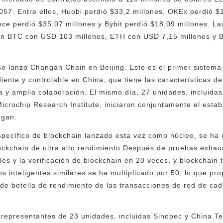
057. Entre ellos, Huobi perdió $33,2 millones, OKEx perdió $
nce perdió $35,07 millones y Bybit perdió $18,09 millones. L
son BTC con USD 103 millones, ETH con USD 7,15 millones y 
se lanzó Changan Chain en Beijing. Este es el primer sistema
ente y controlable en China, que tiene las características de
a y amplia colaboración. El mismo día, 27 unidades, incluidas
icrochip Research Institute, iniciaron conjuntamente el estab
ngan.
specífico de blockchain lanzado esta vez como núcleo, se ha 
ockchain de ultra alto rendimiento.Después de pruebas exhau
ales y la verificación de blockchain en 20 veces, y blockchain
s inteligentes similares se ha multiplicado por 50, lo que pr
o de botella de rendimiento de las transacciones de red de ca
 representantes de 23 unidades, incluidas Sinopec y China Te