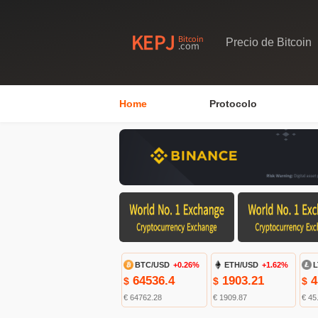
Precio de Bitcoin
Home
Protocolo
BTC/USD
+0.26%
ETH/USD
+1.62%
L
64536.4
1903.21
4
$
$
$
€ 64762.28
€ 1909.87
€ 45