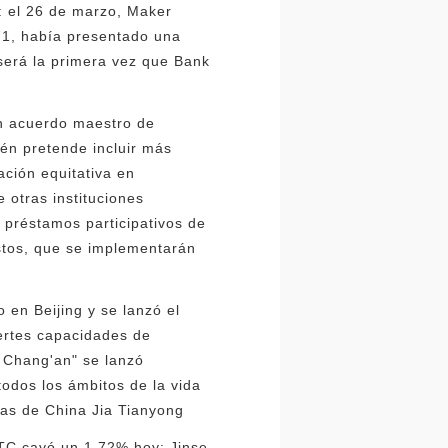
: el 26 de marzo, Maker
71, había presentado una
será la primera vez que Bank
un acuerdo maestro de
én pretende incluir más
ación equitativa en
otras instituciones
s préstamos participativos de
stos, que se implementarán
 en Beijing y se lanzó el
uertes capacidades de
a Chang'an" se lanzó
todos los ámbitos de la vida
cias de China Jia Tianyong
 BTC cayó un 1,72% hoy: Jinse