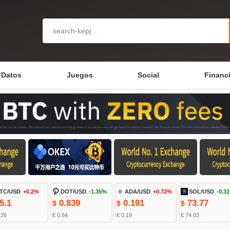
Datos
Juegos
Social
Financ
TC/USD
+0.2%
DOT/USD
-1.35%
ADA/USD
+0.72%
SOL/USD
-0.3
5.1
0.839
0.191
73.77
$
$
$
.26
€ 0.84
€ 0.19
€ 74.03