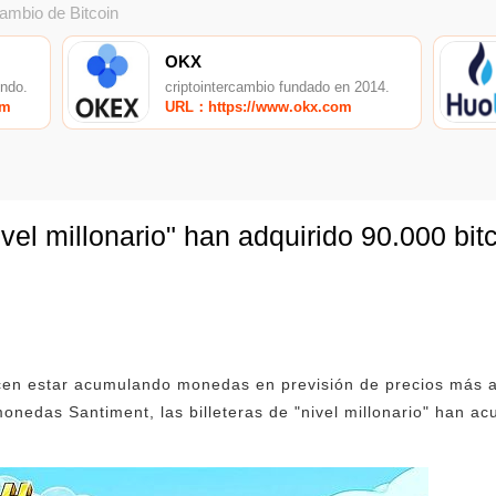
cambio de Bitcoin
OKX
undo.
criptointercambio fundado en 2014.
om
URL：https://www.okx.com
vel millonario" han adquirido 90.000 bit
ecen estar acumulando monedas en previsión de precios más a
onedas Santiment, las billeteras de "nivel millonario" han 