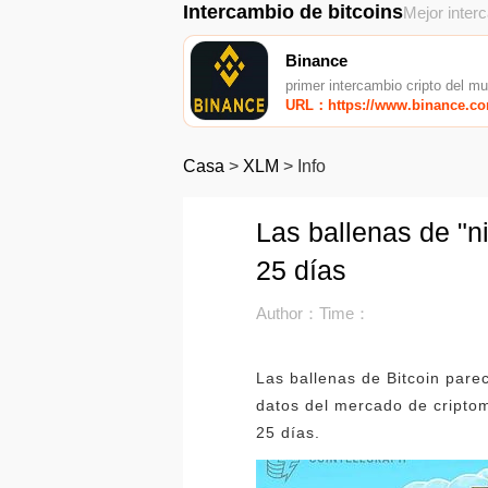
Intercambio de bitcoins
Mejor inter
Binance
primer intercambio cripto del m
URL：https://www.binance.c
Casa
>
XLM
>
Info
Las ballenas de "ni
25 días
Author：
Time：
Las ballenas de Bitcoin par
datos del mercado de criptom
25 días.