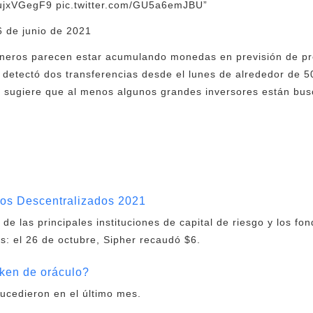
o/IujxVGegF9 pic.twitter.com/GU5a6emJBU”
 de junio de 2021
ineros parecen estar acumulando monedas en previsión de pre
 detectó dos transferencias desde el lunes de alrededor de 
e sugiere que al menos algunos grandes inversores están bus
dos Descentralizados 2021
de las principales instituciones de capital de riesgo y los fon
os: el 26 de octubre, Sipher recaudó $6.
oken de oráculo?
ucedieron en el último mes.