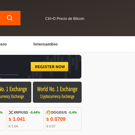
Ctrl+D Precio de Bitcoin
iero
Intercambio
9%
XRP/USD
-0.44%
DOGE/US
-0.4%
1.041
0.0709
$
$
€ 1.04
€ 0.07