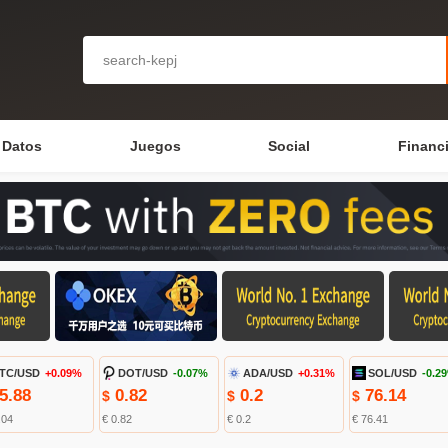
Datos
Juegos
Social
Financ
TC/USD
+0.09%
DOT/USD
-0.07%
ADA/USD
+0.31%
SOL/USD
-0.2
5.88
0.82
0.2
76.14
$
$
$
.04
€ 0.82
€ 0.2
€ 76.41