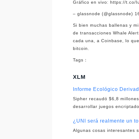
Gráfico en vivo: https://t.c
– glassnode (@glassnode) 16
Si bien muchas ballenas y m
de transacciones Whale Alert
cada una, a Coinbase, lo qu
bitcoin.
Tags：
XLM
Informe Ecológico Deriva
Sipher recaudó $6,8 millones 
desarrollar juegos encriptad
¿UNI será realmente un t
Algunas cosas interesantes s