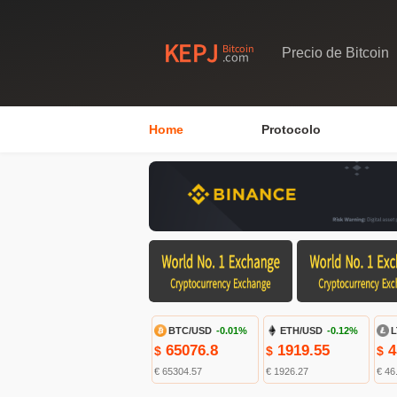
Precio de Bitcoin
Home
Protocolo
BTC/USD
-0.01%
ETH/USD
-0.12%
L
65076.8
1919.55
4
$
$
$
€ 65304.57
€ 1926.27
€ 46