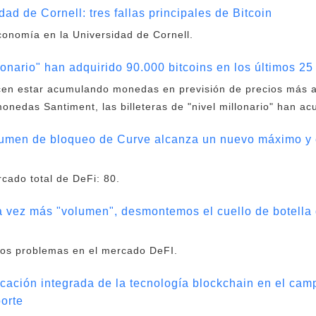
ad de Cornell: tres fallas principales de Bitcoin
conomía en la Universidad de Cornell.
lonario" han adquirido 90.000 bitcoins en los últimos 25
ecen estar acumulando monedas en previsión de precios más a
onedas Santiment, las billeteras de "nivel millonario" han a
lumen de bloqueo de Curve alcanza un nuevo máximo y 
rcado total de DeFi: 80.
 vez más "volumen", desmontemos el cuello de botella 
 dos problemas en el mercado DeFI.
icación integrada de la tecnología blockchain en el cam
porte