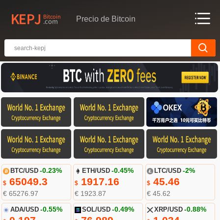
Precio de Bitcoin
BTC/USD
-0.23%
ETH/USD
-0.45%
LTC/USD
-2%
65049.3
1917.16
45.46
$
$
$
€ 65276.97
€ 1923.87
€ 45.62
ADA/USD
-0.55%
SOL/USD
-0.49%
XRP/USD
-0.88%