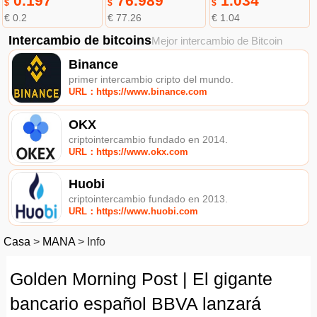
0.197
76.989
1.034
$
$
$
€ 0.2
€ 77.26
€ 1.04
Intercambio de bitcoins
Mejor intercambio de Bitcoin
Binance
primer intercambio cripto del mundo.
URL：https://www.binance.com
OKX
criptointercambio fundado en 2014.
URL：https://www.okx.com
Huobi
criptointercambio fundado en 2013.
URL：https://www.huobi.com
Casa
>
MANA
>
Info
Golden Morning Post | El gigante
bancario español BBVA lanzará