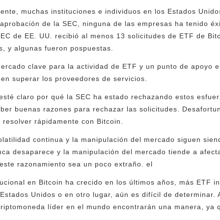
nte, muchas instituciones e individuos en los Estados Unido
a aprobación de la SEC, ninguna de las empresas ha tenido éx
SEC de EE. UU. recibió al menos 13 solicitudes de ETF de Bitc
s, y algunas fueron pospuestas.
mercado clave para la actividad de ETF y un punto de apoyo 
en superar los proveedores de servicios.
esté claro por qué la SEC ha estado rechazando estos esfue
aber buenas razones para rechazar las solicitudes. Desafort
 resolver rápidamente con Bitcoin.
olatilidad continua y la manipulación del mercado siguen sie
nca desaparece y la manipulación del mercado tiende a afecta
 este razonamiento sea un poco extraño. el
itucional en Bitcoin ha crecido en los últimos años, más ETF 
Estados Unidos o en otro lugar, aún es difícil de determinar.
riptomoneda líder en el mundo encontrarán una manera, ya qu