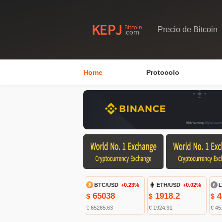
Precio de Bitcoin
Home
Protocolo
BTC/USD
+0.23%
ETH/USD
+0.02%
L
65038
1918.2
4
$
$
$
€ 65265.63
€ 1924.91
€ 45