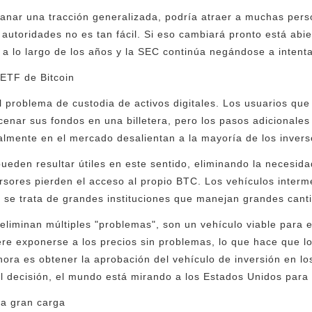
anar una tracción generalizada, podría atraer a muchas pers
autoridades no es tan fácil. Si eso cambiará pronto está abi
 a lo largo de los años y la SEC continúa negándose a intenta
 ETF de Bitcoin
l problema de custodia de activos digitales. Los usuarios que
nar sus fondos en una billetera, pero los pasos adicionales de
lmente en el mercado desalientan a la mayoría de los invers
ueden resultar útiles en este sentido, eliminando la necesid
rsores pierden el acceso al propio BTC. Los vehículos inter
 se trata de grandes instituciones que manejan grandes cant
eliminan múltiples "problemas", son un vehículo viable para 
ere exponerse a los precios sin problemas, lo que hace que 
hora es obtener la aprobación del vehículo de inversión en lo
 decisión, el mundo está mirando a los Estados Unidos para 
na gran carga