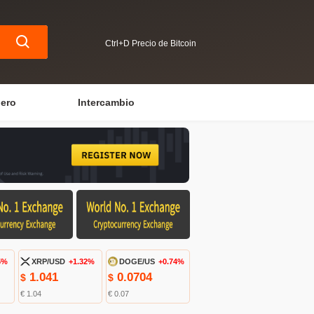
Ctrl+D Precio de Bitcoin
iero
Intercambio
5%
XRP/USD
+1.32%
DOGE/US
+0.74%
1.041
0.0704
$
$
€ 1.04
€ 0.07