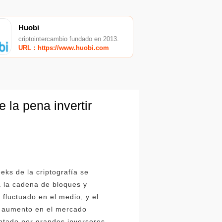
Huobi
criptointercambio fundado en 2013.
URL：https://www.huobi.com
 la pena invertir
ks de la criptografía se
a la cadena de bloques y
 fluctuado en el medio, y el
l aumento en el mercado
entado por grandes inversores