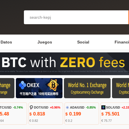
Datos
Juegos
Social
Financ
TC/USD
-0.74%
DOT/USD
+0.96%
ADA/USD
-0.85%
SOL/USD
+2.1
5.48
0.818
0.199
75.501
$
$
$
.64
€ 0.82
€ 0.2
€ 75.77