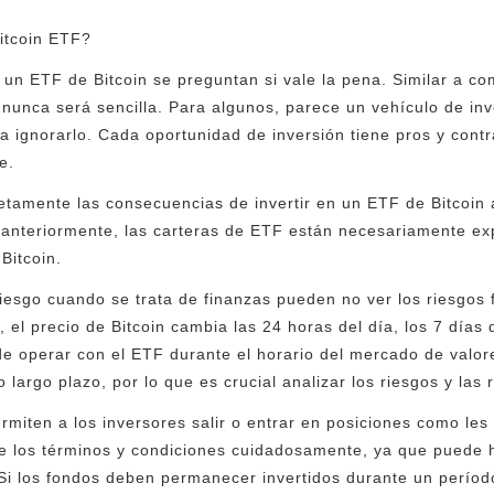
Bitcoin ETF?
un ETF de Bitcoin se preguntan si vale la pena. Similar a co
 nunca será sencilla. Para algunos, parece un vehículo de inv
ta ignorarlo. Cada oportunidad de inversión tiene pros y cont
e.
amente las consecuencias de invertir en un ETF de Bitcoin 
anteriormente, las carteras de ETF están necesariamente e
Bitcoin.
riesgo cuando se trata de finanzas pueden no ver los riesgos 
 el precio de Bitcoin cambia las 24 horas del día, los 7 días
de operar con el ETF durante el horario del mercado de valo
 o largo plazo, por lo que es crucial analizar los riesgos y la
miten a los inversores salir o entrar en posiciones como les 
se los términos y condiciones cuidadosamente, ya que puede h
r. Si los fondos deben permanecer invertidos durante un perío