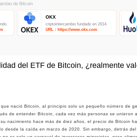
cambio de Bitcoin
OKX
undo.
criptointercambio fundado en 2014.
om
URL：https://www.okx.com
idad del ETF de Bitcoin, ¿realmente vale
ue nació Bitcoin, al principio solo un pequeño número de gee
pués de entender Bitcoin, cada vez más personas se unieron 
 su nacimiento hace más de diez años, el precio de Bitcoin ha
o desde la caída en marzo de 2020. Sin embargo, detrás de
ya no es solo un carnaval de inversores minoristas, pero alim