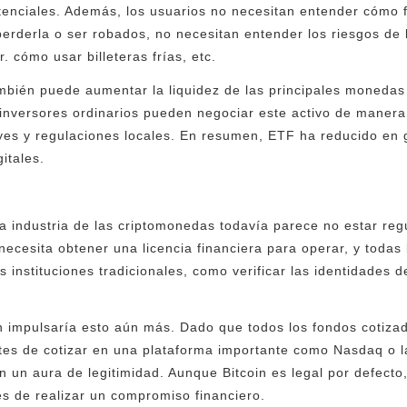
otenciales. Además, los usuarios no necesitan entender cómo f
rderla o ser robados, no necesitan entender los riesgos de la
 cómo usar billeteras frías, etc.
ambién puede aumentar la liquidez de las principales monedas
 inversores ordinarios pueden negociar este activo de manera 
eyes y regulaciones locales. En resumen, ETF ha reducido en
itales.
 industria de las criptomonedas todavía parece no estar regu
necesita obtener una licencia financiera para operar, y toda
 instituciones tradicionales, como verificar las identidades de
n impulsaría esto aún más. Dado que todos los fondos cotiza
es de cotizar en una plataforma importante como Nasdaq o l
an un aura de legitimidad. Aunque Bitcoin es legal por defec
es de realizar un compromiso financiero.