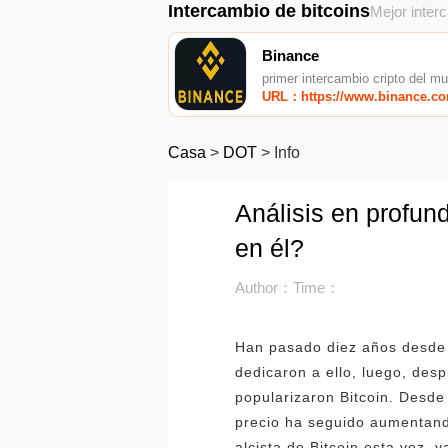
Intercambio de bitcoins
Mejor inter
Binance
primer intercambio cripto del m
URL：https://www.binance.c
Casa
>
DOT
>
Info
Análisis en profund
en él?
Author：
Time：
Han pasado diez años desde q
dedicaron a ello, luego, des
popularizaron Bitcoin. Desde
precio ha seguido aumentand
alcista de Bitcoin esta vez, 